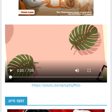
https://youtu.be/xp5qXSjffOo
अन्य खबर