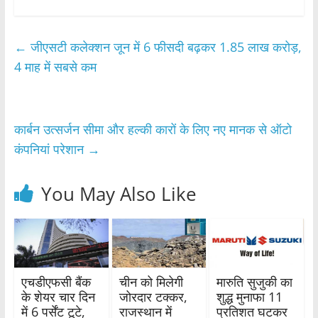
a
w
h
h
c
itt
at
ar
e
er
s
e
←
जीएसटी कलेक्शन जून में 6 फीसदी बढ़कर 1.85 लाख करोड़,
b
A
4 माह में सबसे कम
o
p
o
p
कार्बन उत्सर्जन सीमा और हल्की कारों के लिए नए मानक से ऑटो
k
कंपनियां परेशान
→
You May Also Like
एचडीएफसी बैंक
चीन को मिलेगी
मारुति सुजुकी का
के शेयर चार दिन
जोरदार टक्कर,
शुद्ध मुनाफा 11
में 6 पर्सेंट टूटे,
राजस्थान में
प्रतिशत घटकर