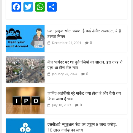
F
T
W
S
a
w
h
h
c
itt
at
ar
एक ग्राहक खोल सकता है कई डीमैट अकाउंट, ये है
e
er
s
e
इसका नियम
b
A
0
December 24, 2024
o
p
o
p
मीरा भायंदर पर था पुर्तगालियों का शासन, इस तरह से
पड़ा था मीरा रोड नाम
k
0
January 24, 2024
जानिए आईपीओ ग्रे मार्केट क्या होता है और कैसे तय
किया जाता है भाव
0
July 10, 2023
एसबीआई म्यूचुअल फंड का एयूएम 8 लाख करोड़,
10 लाख करोड़ का लक्ष्य