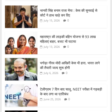
c
itt
at
ar
भानवी सिंह बनाम राजा भैया : केस की सुनवाई से
e
er
s
e
कोर्ट ने हाथ खड़े कर दिए
b
A
0
July 15, 2026
o
p
o
p
महाराष्ट्र की लाड़की बहिन योजना से 93 लाख
महिलाएं बाहर, बजट भी घटाया
k
0
July 13, 2026
भगोड़ा नीरव मोदी आखिरी केस भी हारा, भारत लाने
की तैयारी जल्द शुरू होगी
0
July 6, 2026
टेलीग्राम 7 दिन बाद चालू, NEET परीक्षा में गड़बड़ी
के बाद लगा था प्रतिबंध
0
June 25, 2026