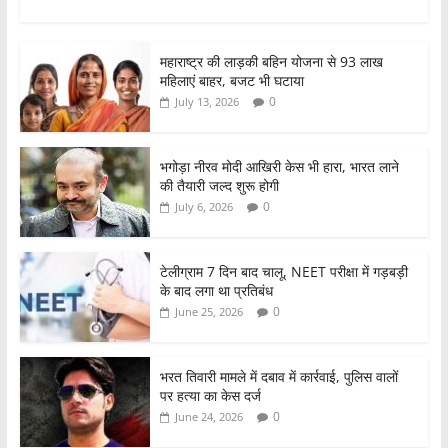
a
w
h
h
c
itt
at
ar
महाराष्ट्र की लाड़की बहिन योजना से 93 लाख
e
er
s
e
महिलाएं बाहर, बजट भी घटाया
b
A
0
July 13, 2026
o
p
o
p
भगोड़ा नीरव मोदी आखिरी केस भी हारा, भारत लाने
की तैयारी जल्द शुरू होगी
k
0
July 6, 2026
टेलीग्राम 7 दिन बाद चालू, NEET परीक्षा में गड़बड़ी
के बाद लगा था प्रतिबंध
0
June 25, 2026
भरत तिवारी मामले में दबाव में कार्रवाई, पुलिस वालों
पर हत्या का केस दर्ज
0
June 24, 2026