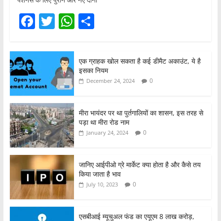
F
T
W
S
a
w
h
h
c
itt
at
ar
एक ग्राहक खोल सकता है कई डीमैट अकाउंट, ये है
e
er
s
e
इसका नियम
b
A
0
December 24, 2024
o
p
o
p
मीरा भायंदर पर था पुर्तगालियों का शासन, इस तरह से
पड़ा था मीरा रोड नाम
k
0
January 24, 2024
जानिए आईपीओ ग्रे मार्केट क्या होता है और कैसे तय
किया जाता है भाव
0
July 10, 2023
एसबीआई म्यूचुअल फंड का एयूएम 8 लाख करोड़,