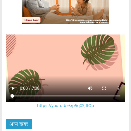
https://youtu.be/xp5qXSjffOo
अन्य खबर