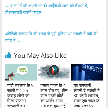
e
er
s
e
←
वॉलमार्ट की कंपनी फोनपे आईपीओ लाने की तैयारी में,
b
A
डीआरएचपी करेगी फाइल
o
p
o
p
अमेरिकी राष्ट्रपति की वजह से पूरी दुनिया आ सकती है मंदी की
k
चपेट में
→
You May Also Like
मोदी सरकार के 9
पनामा पेपर्स के 4
यह सरकारी
सालों में 1.25
साल बीत गए, तीन
कंपनी दे सकती है
करोड़ लोगों को
साल पहले कोर्ट
30 रुपये लाभांश,
मिला रोजगार,
का ऑर्डर आया,
शेयर एक साल के
सरकारी दावा
अब तक कुछ नहुीं
उच्च स्तर पर