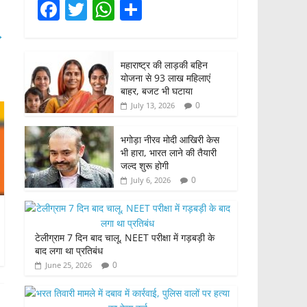
F
T
W
S
a
w
h
h
→
c
itt
at
ar
महाराष्ट्र की लाड़की बहिन
e
er
s
e
योजना से 93 लाख महिलाएं
b
A
बाहर, बजट भी घटाया
0
July 13, 2026
o
p
o
p
भगोड़ा नीरव मोदी आखिरी केस
भी हारा, भारत लाने की तैयारी
k
जल्द शुरू होगी
0
July 6, 2026
टेलीग्राम 7 दिन बाद चालू, NEET परीक्षा में गड़बड़ी के
बाद लगा था प्रतिबंध
0
June 25, 2026