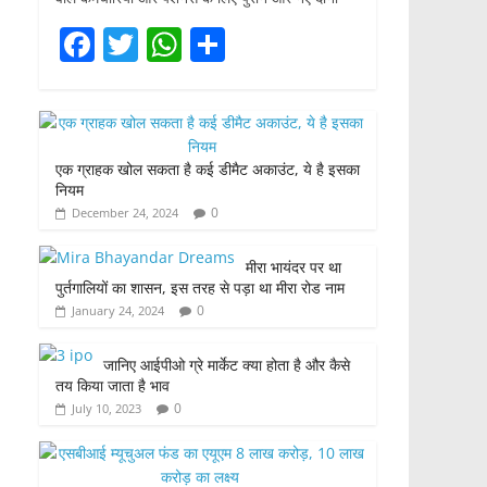
F
T
W
S
a
w
h
h
c
itt
at
ar
e
er
s
e
एक ग्राहक खोल सकता है कई डीमैट अकाउंट, ये है इसका
b
A
नियम
o
p
0
December 24, 2024
o
p
मीरा भायंदर पर था
k
पुर्तगालियों का शासन, इस तरह से पड़ा था मीरा रोड नाम
0
January 24, 2024
जानिए आईपीओ ग्रे मार्केट क्या होता है और कैसे
तय किया जाता है भाव
0
July 10, 2023