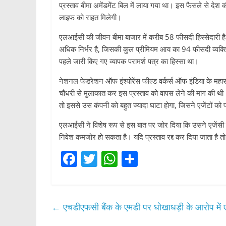
प्रस्ताव बीमा अमेंडमेंट बिल में लाया गया था। इस फैसले से द
लाइफ को राहत मिलेगी।
एलआईसी की जीवन बीमा बाजार में करीब 58 फीसदी हिस्सेदारी है। 
अधिक निर्भर है, जिसकी कुल प्रीमियम आय का 94 फीसदी व्यक्ति
पहले जारी किए गए व्यापक परामर्श पत्र का हिस्सा था।
नेशनल फेडरेशन ऑफ इंश्योरेंस फील्ड वर्कर्स ऑफ इंडिया के महासचिव
चौधरी से मुलाकात कर इस प्रस्ताव को वापस लेने की मांग की थी
तो इससे उस कंपनी को बहुत ज्यादा घाटा होगा, जिसने एजेंटों को
एलआईसी ने विशेष रूप से इस बात पर जोर दिया कि उसने एजेंसी नेट
निवेश कमजोर हो सकता है। यदि प्रस्ताव रद्द कर दिया जाता है त
F
T
W
S
a
w
h
h
c
itt
at
ar
e
er
s
e
←
एचडीएफसी बैंक के एमडी पर धोखाधड़ी के आरोप में
b
A