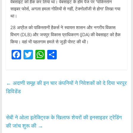
वेबसाइट को हैक कर लिया था। वेबसाइट के होम पेज पर ‘पाकिस्तान
साइबर फोर्स, अगला हमला गोलियों से नहीं, टेक्नोलॉजी से होगा’ लिखा गया
था।
28 अप्रैल को पाकिस्तानी हैकर्स ने स्वायत्त शासन और नगरीय विकास
विभाग (DLB) और जयपुर विकास प्राधिकरण (JDA) की वेबसाइट को हैक
किया। वहां भी पहलगाम हमले से जुड़ी पोस्ट की थी।
F
T
W
S
a
w
h
h
c
itt
at
ar
e
er
s
e
←
अदाणी समूह की इन चार कंपनियों ने निवेशकों को दे दिया भरपूर
b
A
डिविडेंड
o
p
o
p
सेबी ने ओला इलेक्ट्रिक के खिलाफ शेयरों की इनसाइडर ट्रेड‌िंग
k
की जांच शुरू की
→