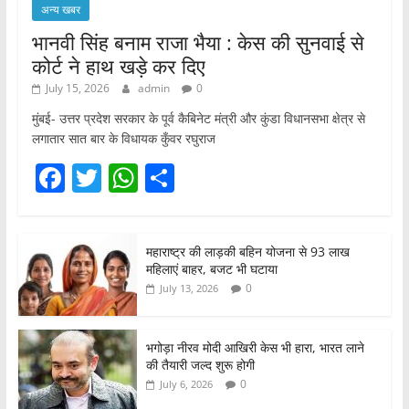
अन्य खबर
भानवी सिंह बनाम राजा भैया : केस की सुनवाई से
कोर्ट ने हाथ खड़े कर दिए
July 15, 2026
admin
0
मुंबई- उत्तर प्रदेश सरकार के पूर्व कैबिनेट मंत्री और कुंडा विधानसभा क्षेत्र से
लगातार सात बार के विधायक कुँवर रघुराज
F
T
W
S
a
w
h
h
c
itt
at
ar
महाराष्ट्र की लाड़की बहिन योजना से 93 लाख
e
er
s
e
महिलाएं बाहर, बजट भी घटाया
b
A
0
July 13, 2026
o
p
o
p
भगोड़ा नीरव मोदी आखिरी केस भी हारा, भारत लाने
की तैयारी जल्द शुरू होगी
k
0
July 6, 2026