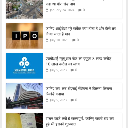
o
p
पड़ा था मीरा रोड नाम
k
0
January 24, 2024
जानिए आईपीओ ग्रे मार्केट क्या होता है और कैसे तय
किया जाता है भाव
0
July 10, 2023
एसबीआई म्यूचुअल फंड का एयूएम 8 लाख करोड़,
10 लाख करोड़ का लक्ष्य
0
July 5, 2023
जानिए कब-कब बीएसई सेंसेक्स ने कितना-कितना
रिकॉर्ड बनाया
0
July 5, 2023
राशन कार्ड क्यों है महत्वपूर्ण, जानिए पहली बार कब
हुई थी इसकी शुरुआत