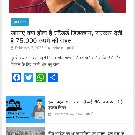
ज्ञान केंद्र
जानिए क्या होता है स्टैंडर्ड डिडक्शन, सरकार देती
है 75,000 रुपये की राहत
February 3, 2025
admin
0
मुंबई- बजट में वित्त मंत्री निर्मला सीतारमण ने सैलरी पाने वाले कर्मचारियों और
पेंशनर्स के लिए पुराने और नए दोनों
F
T
W
S
a
w
h
h
c
itt
at
ar
एक ग्राहक खोल सकता है कई डीमैट अकाउंट, ये है
e
er
s
e
इसका नियम
b
A
0
December 24, 2024
o
p
मीरा भायंदर पर था पुर्तगालियों का शासन, इस तरह से