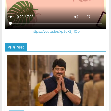
https://youtu.be/xp5qXSjffOo
अन्य खबर