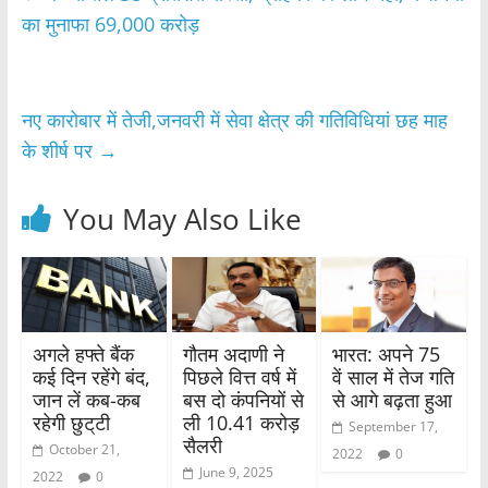
b
A
का मुनाफा 69,000 करोड़
o
p
o
p
नए कारोबार में तेजी,जनवरी में सेवा क्षेत्र की गतिविधियां छह माह
k
के शीर्ष पर
→
You May Also Like
अगले हफ्ते बैंक
गौतम अदाणी ने
भारत: अपने 75
कई दिन रहेंगे बंद,
पिछले वित्त वर्ष में
वें साल में तेज गति
जान लें कब-कब
बस दो कंपनियों से
से आगे बढ़ता हुआ
रहेगी छुट्‌टी
ली 10.41 करोड़
September 17,
सैलरी
October 21,
2022
0
June 9, 2025
2022
0