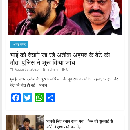
अन्य खबर
भाई को देखने जा रहे अतीक अहमद के बेटे की
मौत, पुलिस ने शुरू किया जांच
August 8, 2026
admin
0
मुंबई- उत्तर प्रदेश के खूंखार माफिया और पूर्व सांसद अतीक अहमद के एक और
बेटे की मौत हो गई। अबान
F
T
W
S
a
w
h
h
c
itt
at
ar
भानवी सिंह बनाम राजा भैया : केस की सुनवाई से
e
er
s
e
कोर्ट ने हाथ खड़े कर दिए