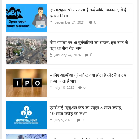
c
itt
at
ar
एक ग्राहक खोल सकता है कई डीमैट अकाउंट, ये है
e
er
s
e
इसका नियम
b
A
0
December 24, 2024
o
p
o
p
मीरा भायंदर पर था पुर्तगालियों का शासन, इस तरह से
पड़ा था मीरा रोड नाम
k
0
January 24, 2024
जानिए आईपीओ ग्रे मार्केट क्या होता है और कैसे तय
किया जाता है भाव
0
July 10, 2023
एसबीआई म्यूचुअल फंड का एयूएम 8 लाख करोड़,
10 लाख करोड़ का लक्ष्य
0
July 5, 2023