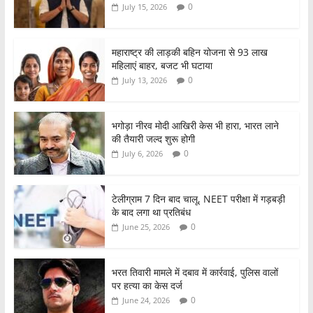
b
A
0
July 15, 2026
o
p
o
p
महाराष्ट्र की लाड़की बहिन योजना से 93 लाख
महिलाएं बाहर, बजट भी घटाया
k
0
July 13, 2026
भगोड़ा नीरव मोदी आखिरी केस भी हारा, भारत लाने
की तैयारी जल्द शुरू होगी
0
July 6, 2026
टेलीग्राम 7 दिन बाद चालू, NEET परीक्षा में गड़बड़ी
के बाद लगा था प्रतिबंध
0
June 25, 2026
भरत तिवारी मामले में दबाव में कार्रवाई, पुलिस वालों
पर हत्या का केस दर्ज
0
June 24, 2026