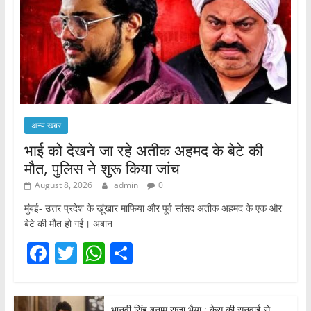
अन्य खबर
भाई को देखने जा रहे अतीक अहमद के बेटे की
मौत, पुलिस ने शुरू किया जांच
August 8, 2026
admin
0
मुंबई- उत्तर प्रदेश के खूंखार माफिया और पूर्व सांसद अतीक अहमद के एक और
बेटे की मौत हो गई। अबान
F
T
W
S
a
w
h
h
c
itt
at
ar
भानवी सिंह बनाम राजा भैया : केस की सुनवाई से