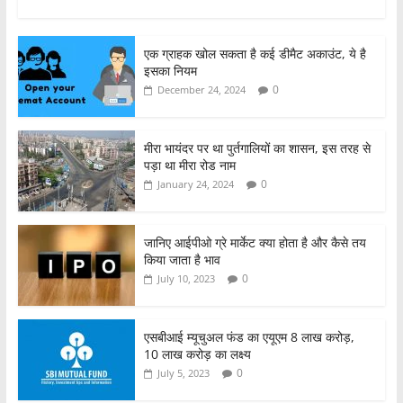
a
w
h
h
c
itt
at
ar
एक ग्राहक खोल सकता है कई डीमैट अकाउंट, ये है
e
er
s
e
इसका नियम
b
A
0
December 24, 2024
o
p
o
p
मीरा भायंदर पर था पुर्तगालियों का शासन, इस तरह से
पड़ा था मीरा रोड नाम
k
0
January 24, 2024
जानिए आईपीओ ग्रे मार्केट क्या होता है और कैसे तय
किया जाता है भाव
0
July 10, 2023
एसबीआई म्यूचुअल फंड का एयूएम 8 लाख करोड़,
10 लाख करोड़ का लक्ष्य
0
July 5, 2023