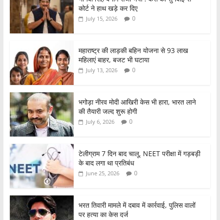
e
er
s
e
कोर्ट ने हाथ खड़े कर दिए
b
A
0
July 15, 2026
o
p
o
p
महाराष्ट्र की लाड़की बहिन योजना से 93 लाख
महिलाएं बाहर, बजट भी घटाया
k
0
July 13, 2026
भगोड़ा नीरव मोदी आखिरी केस भी हारा, भारत लाने
की तैयारी जल्द शुरू होगी
0
July 6, 2026
टेलीग्राम 7 दिन बाद चालू, NEET परीक्षा में गड़बड़ी
के बाद लगा था प्रतिबंध
0
June 25, 2026
भरत तिवारी मामले में दबाव में कार्रवाई, पुलिस वालों
पर हत्या का केस दर्ज