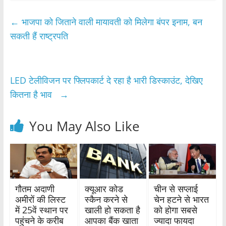
c
itt
at
ar
e
er
s
e
←
भाजपा को जिताने वाली मायावती को मिलेगा बंपर इनाम, बन
b
A
सकती हैं राष्ट्रपति
o
p
o
p
LED टेलीविजन पर फ्लिपकार्ट दे रहा है भारी डिस्काउंट, देखिए
k
कितना है भाव
→
You May Also Like
गौतम अदाणी
क्यूआर कोड
चीन से सप्लाई
अमीरों की लिस्ट
स्कैन करने से
चेन हटने से भारत
में 25वें स्थान पर
खाली हो सकता है
को होगा सबसे
पहुंचने के करीब
आपका बैंक खाता
ज्यादा फायदा