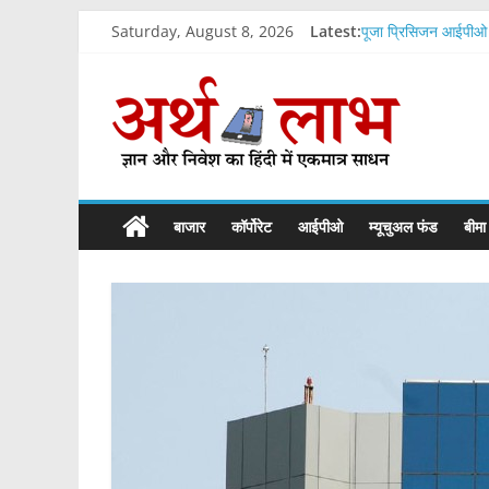
Skip
Saturday, August 8, 2026
Latest:
पूजा प्रिसिजन आईपीओ 
to
घाटे वाली कंपनी शिपरॉ
content
ArthLabh
केकेआर समर्थित कंपन
यह शेयर दे सकता है 49
वेदांता की इस कंपनी म
Business
News
बाजार
कॉर्पोरेट
आईपीओ
म्यूचुअल फंड
बीमा