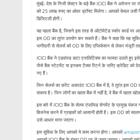
मुंबई- देश के निजी सेक्टर के बड़े बैंक ICICI बैंक ने अमेजन प
को 25 लाख रुपए का ओवर ड्रॉफ्ट मिलेगा। आपको केवल उसी पैसे
डिजिटली होगी।
यह पहला बैंक है, जिसने इस तरह से ऑटोमेटेड स्कोर कार्ड पर आध
इस OD का तुरंत उपयोग कर सकते हैं। बैंक ने कहा कि यह सुविधा 
भागीदारी से सेलर्स को OD के लिए एप्लिकेशन से लेकर मंजूरी
ICICI बैंक ने एडवांस्ड डाटा एनालिटिक्स का फायदा उठाते हुए इस
जैसे बैंक स्टेटमेंट या इनकम टैक्स रिटर्न के जरिए क्रेडिट को देख
नए हैं।
जिन सेलर्स का करेंट अकाउंट ICICI बैंक में है, वे तुरंत इस 
सकता है। जिन लोगों का खाता बैंक में नहीं है, वे बैंक में खाता
इस बारे में ICICI बैंक के सेल्फ एंप्लॉयड सेगमेंट के प्रमुख पंक
बिजनेस करने में ग्राहकों को आसानी होती है। इस OD को सालान
उसे आधार माना जाएगा।
इस सुविधा के लिए आपको ये काम करना होगा। आपको
amazon
आपको ICICI बैंक के इंस्टा OD पर ले जाया जाएगा। आपको यहा