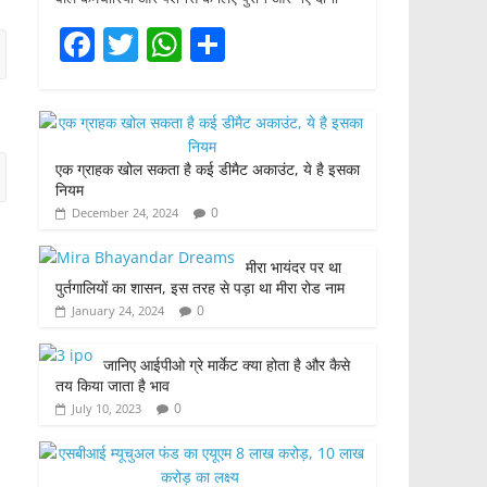
F
T
W
S
a
w
h
h
c
itt
at
ar
e
er
s
e
एक ग्राहक खोल सकता है कई डीमैट अकाउंट, ये है इसका
b
A
नियम
o
p
0
December 24, 2024
o
p
मीरा भायंदर पर था
k
पुर्तगालियों का शासन, इस तरह से पड़ा था मीरा रोड नाम
0
January 24, 2024
जानिए आईपीओ ग्रे मार्केट क्या होता है और कैसे
तय किया जाता है भाव
0
July 10, 2023