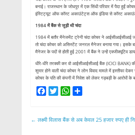
बनाई। राजस्थान के जोधपुर में एक सिंधी परिवार में पैदा हुईं कोचर ब
इंस्टिट्यूट ऑफ कॉस्ट अकाउंटेट्स ऑफ इंडिया से कॉस्ट अकाउंटेसी
1984 में बैंक से जुड़ी थी चंदा
1984 में बतौर मैनेजमेंट ट्रेनी चंदा कोचर ने आईसीआईसीआई ज
तो चंदा कोचर को असिस्टेंट जनरल मैनेजर बनाया गया। इसके ब
मैनेजर के पदों से होती हुई 2001 में बैंक ने उन्हें एक्जीक्यूटि
धीरे-धीरे तरक्की कर वो आईसीआईसीआई बैंक (ICICI BANK) की स
शुमार होने वाली चंदा कोचर ने लोन विवाद मामले में इस्तीफा दे
कोचर के पति की कंपनी में निवेश को लेकर गड़बड़ी के आरोपों के 
F
T
W
S
a
w
h
h
c
itt
at
ar
e
er
s
e
←
लक्ष्मी विलास बैंक से अब केवल 25 हजार रुपए ही न
b
A