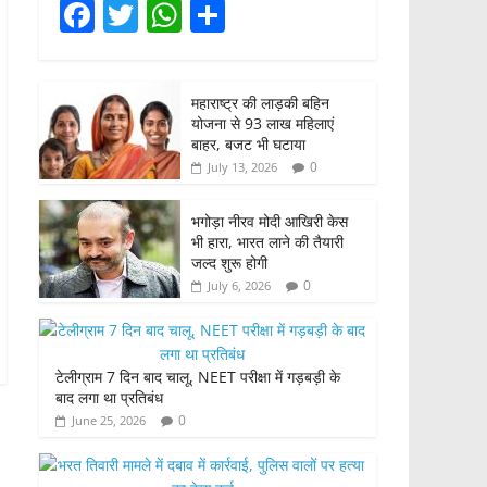
F
T
W
S
a
w
h
h
c
itt
at
ar
महाराष्ट्र की लाड़की बहिन
e
er
s
e
योजना से 93 लाख महिलाएं
b
A
बाहर, बजट भी घटाया
0
July 13, 2026
o
p
o
p
भगोड़ा नीरव मोदी आखिरी केस
भी हारा, भारत लाने की तैयारी
k
जल्द शुरू होगी
0
July 6, 2026
टेलीग्राम 7 दिन बाद चालू, NEET परीक्षा में गड़बड़ी के
बाद लगा था प्रतिबंध
0
June 25, 2026