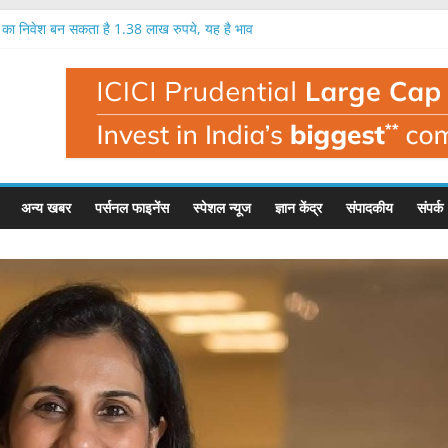
ख का निवेश बन सकता है 1.38 लाख रुपये, यह है भाव
रतिशत तक मुनाफा, नतीजों के बाद यह है इसका भाव
क लाख रुपये का निवेश बन सकता है 1.35 लाख रुपये
 निवेशक मालामाल, एक लाख का निवेश बना 1.56 लाख
 बहुत बड़ी गिरावट, इस फंड मैनेजर ने दी चेतावनी
अन्य खबर
पर्सनल फाइनेंस
स्पेशल न्यूज
ज्ञान केंद्र
संपादकीय
संपर्क