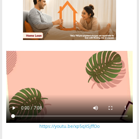
https://youtu.be/xp5qXSjffOo