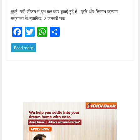
मुंबई- रबी सीजन में इस बार बंपर बुवाई हुई है। कृषि और किसान कल्याण
मंत्रालय के मुताबिक, 2 जनवरी तक
F
T
W
S
a
w
h
h
Read more
c
itt
at
ar
e
er
s
e
b
A
o
p
o
p
k