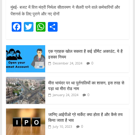
मुंबई- बजट में वित्त मंत्री निर्मला सीतारमण ने सैलरी पाने वाले कर्मचारियों और
पेंशनर्स के लिए पुराने और नए दोनों
F
T
W
S
a
w
h
h
c
itt
at
ar
एक ग्राहक खोल सकता है कई डीमैट अकाउंट, ये है
e
er
s
e
इसका नियम
b
A
0
December 24, 2024
o
p
o
p
मीरा भायंदर पर था पुर्तगालियों का शासन, इस तरह से
पड़ा था मीरा रोड नाम
k
0
January 24, 2024
जानिए आईपीओ ग्रे मार्केट क्या होता है और कैसे तय
किया जाता है भाव
0
July 10, 2023