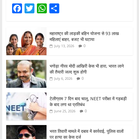
F
T
W
S
a
w
h
h
c
itt
at
ar
महाराष्ट्र की लाड़की बहिन योजना से 93 लाख
e
er
s
e
महिलाएं बाहर, बजट भी घटाया
b
A
0
July 13, 2026
o
p
o
p
भगोड़ा नीरव मोदी आखिरी केस भी हारा, भारत लाने
की तैयारी जल्द शुरू होगी
k
0
July 6, 2026
टेलीग्राम 7 दिन बाद चालू, NEET परीक्षा में गड़बड़ी
के बाद लगा था प्रतिबंध
0
June 25, 2026
भरत तिवारी मामले में दबाव में कार्रवाई, पुलिस वालों
पर हत्या का केस दर्ज