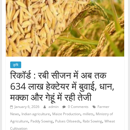
कृषि
रिकॉर्ड : रबी सीजन में अब तक
634 लाख हेक्टेयर में बुवाई, धान,
मक्का और गेहूं में रही तेजी
January 6, 2026
admin
0 Comments
Farmer
,
,
,
,
News
Indian agriculture
Maize Production
millets
Ministry of
,
,
,
,
Agriculture
Paddy Sowing
Pulses Oilseeds
Rabi Sowing
Wheat
Cultivation