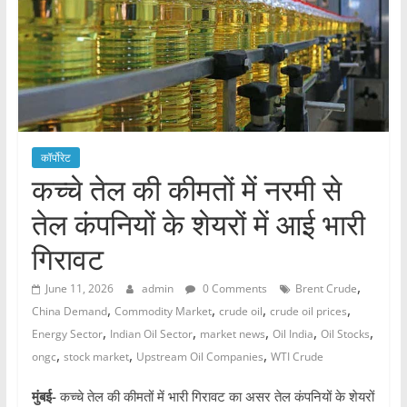
कॉर्पोरेट
कच्चे तेल की कीमतों में नरमी से
तेल कंपनियों के शेयरों में आई भारी
गिरावट
,
June 11, 2026
admin
0 Comments
Brent Crude
,
,
,
,
China Demand
Commodity Market
crude oil
crude oil prices
,
,
,
,
,
Energy Sector
Indian Oil Sector
market news
Oil India
Oil Stocks
,
,
,
ongc
stock market
Upstream Oil Companies
WTI Crude
मुंबई-
कच्चे तेल की कीमतों में भारी गिरावट का असर तेल कंपनियों के शेयरों