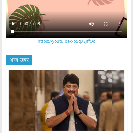
https://youtu.be/xp5qXSjffOo
अन्य खबर