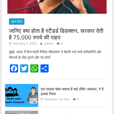
ज्ञान केंद्र
जानिए क्या होता है स्टैंडर्ड डिडक्शन, सरकार देती
है 75,000 रुपये की राहत
February 3, 2025
admin
0
मुंबई- बजट में वित्त मंत्री निर्मला सीतारमण ने सैलरी पाने वाले कर्मचारियों और
पेंशनर्स के लिए पुराने और नए दोनों
F
T
W
S
a
w
h
h
c
itt
at
ar
एक ग्राहक खोल सकता है कई डीमैट अकाउंट, ये है
e
er
s
e
इसका नियम
b
A
0
December 24, 2024
o
p