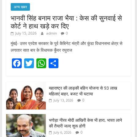
अन्य खबर
भानवी सिंह बनाम राजा भैया : केस की सुनवाई से
कोर्ट ने हाथ खड़े कर दिए
July 15, 2026
admin
0
मुंबई- उत्तर प्रदेश सरकार के पूर्व कैबिनेट मंत्री और कुंडा विधानसभा क्षेत्र से
लगातार सात बार के विधायक कुँवर रघुराज
F
T
W
S
a
w
h
h
c
itt
at
ar
महाराष्ट्र की लाड़की बहिन योजना से 93 लाख
e
er
s
e
महिलाएं बाहर, बजट भी घटाया
b
A
0
July 13, 2026
o
p
o
p
भगोड़ा नीरव मोदी आखिरी केस भी हारा, भारत लाने
की तैयारी जल्द शुरू होगी
k
0
July 6, 2026