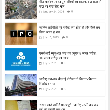
o
p
मीरा भायंदर पर था पुर्तगालियों का शासन, इस तरह से
पड़ा था मीरा रोड नाम
k
0
January 24, 2024
जानिए आईपीओ ग्रे मार्केट क्या होता है और कैसे तय
किया जाता है भाव
0
July 10, 2023
एसबीआई म्यूचुअल फंड का एयूएम 8 लाख करोड़,
10 लाख करोड़ का लक्ष्य
0
July 5, 2023
जानिए कब-कब बीएसई सेंसेक्स ने कितना-कितना
रिकॉर्ड बनाया
0
July 5, 2023
राशन कार्ड क्यों है महत्वपूर्ण, जानिए पहली बार कब
हुई थी इसकी शुरुआत