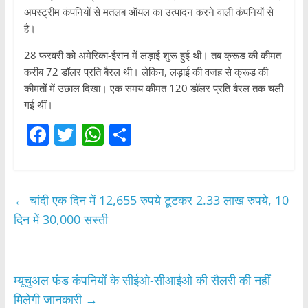
अपस्ट्रीम कंपनियों से मतलब ऑयल का उत्पादन करने वाली कंपनियों से
है।
28 फरवरी को अमेरिका-ईरान में लड़ाई शुरू हुई थी। तब क्रूड की कीमत
करीब 72 डॉलर प्रति बैरल थी। लेकिन, लड़ाई की वजह से क्रूड की
कीमतों में उछाल दिखा। एक समय कीमत 120 डॉलर प्रति बैरल तक चली
गई थीं।
F
T
W
S
a
w
h
h
c
itt
at
ar
e
er
s
e
←
चांदी एक दिन में 12,655 रुपये टूटकर 2.33 लाख रुपये, 10
b
A
दिन में 30,000 सस्ती
o
p
o
p
म्यूचुअल फंड कंपनियों के सीईओ-सीआईओ की सैलरी की नहीं
k
मिलेगी जानकारी
→