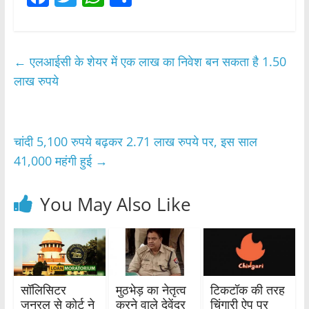
a
w
h
h
c
itt
at
ar
e
er
s
e
←
एलआईसी के शेयर में एक लाख का निवेश बन सकता है 1.50
b
A
लाख रुपये
o
p
o
p
चांदी 5,100 रुपये बढ़कर 2.71 लाख रुपये पर, इस साल
k
41,000 महंगी हुई
→
You May Also Like
सॉलिसिटर
मुठभेड़ का नेतृत्व
टिकटॉक की तरह
जनरल से कोर्ट ने
करने वाले देवेंद्र
चिंगारी ऐप पर