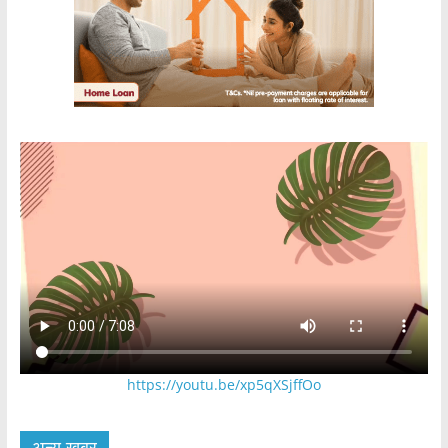
https://youtu.be/xp5qXSjffOo
अन्य खबर