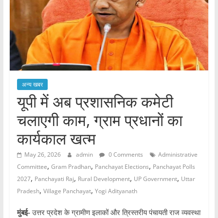
अन्य खबर
यूपी में अब प्रशासनिक कमेटी
चलाएगी काम, ग्राम प्रधानों का
कार्यकाल खत्म
May 26, 2026
admin
0 Comments
Administrative
,
,
,
Committee
Gram Pradhan
Panchayat Elections
Panchayat Polls
,
,
,
,
2027
Panchayati Raj
Rural Development
UP Government
Uttar
,
,
Pradesh
Village Panchayat
Yogi Adityanath
मुंबई-
उत्तर प्रदेश के ग्रामीण इलाकों और त्रिस्तरीय पंचायती राज व्यवस्था