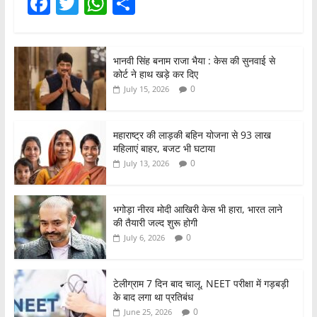
F
T
W
S
a
w
h
h
c
itt
at
ar
भानवी सिंह बनाम राजा भैया : केस की सुनवाई से
e
er
s
e
कोर्ट ने हाथ खड़े कर दिए
b
A
0
July 15, 2026
o
p
o
p
महाराष्ट्र की लाड़की बहिन योजना से 93 लाख
महिलाएं बाहर, बजट भी घटाया
k
0
July 13, 2026
भगोड़ा नीरव मोदी आखिरी केस भी हारा, भारत लाने
की तैयारी जल्द शुरू होगी
0
July 6, 2026
टेलीग्राम 7 दिन बाद चालू, NEET परीक्षा में गड़बड़ी
के बाद लगा था प्रतिबंध
0
June 25, 2026