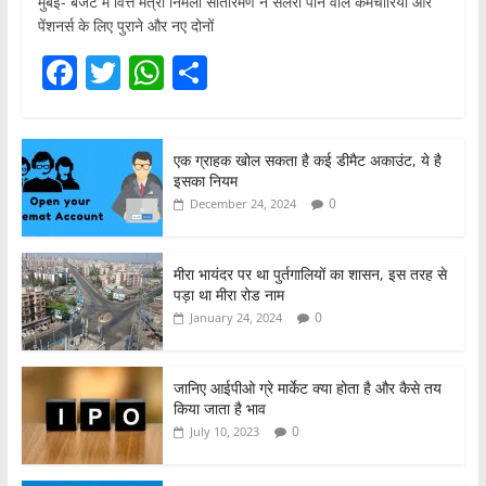
मुंबई- बजट में वित्त मंत्री निर्मला सीतारमण ने सैलरी पाने वाले कर्मचारियों और
पेंशनर्स के लिए पुराने और नए दोनों
F
T
W
S
a
w
h
h
c
itt
at
ar
एक ग्राहक खोल सकता है कई डीमैट अकाउंट, ये है
e
er
s
e
इसका नियम
b
A
0
December 24, 2024
o
p
o
p
मीरा भायंदर पर था पुर्तगालियों का शासन, इस तरह से
पड़ा था मीरा रोड नाम
k
0
January 24, 2024
जानिए आईपीओ ग्रे मार्केट क्या होता है और कैसे तय
किया जाता है भाव
0
July 10, 2023