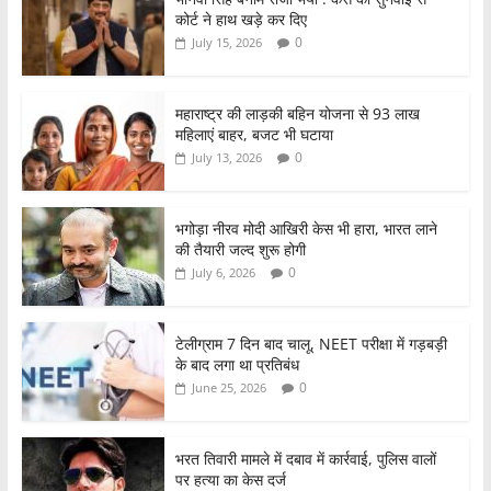
e
er
s
e
कोर्ट ने हाथ खड़े कर दिए
b
A
0
July 15, 2026
o
p
o
p
महाराष्ट्र की लाड़की बहिन योजना से 93 लाख
महिलाएं बाहर, बजट भी घटाया
k
0
July 13, 2026
भगोड़ा नीरव मोदी आखिरी केस भी हारा, भारत लाने
की तैयारी जल्द शुरू होगी
0
July 6, 2026
टेलीग्राम 7 दिन बाद चालू, NEET परीक्षा में गड़बड़ी
के बाद लगा था प्रतिबंध
0
June 25, 2026
भरत तिवारी मामले में दबाव में कार्रवाई, पुलिस वालों
पर हत्या का केस दर्ज