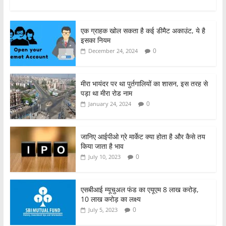
a
w
h
h
c
itt
at
ar
एक ग्राहक खोल सकता है कई डीमैट अकाउंट, ये है
e
er
s
e
इसका नियम
b
A
0
December 24, 2024
o
p
o
p
मीरा भायंदर पर था पुर्तगालियों का शासन, इस तरह से
पड़ा था मीरा रोड नाम
k
0
January 24, 2024
जानिए आईपीओ ग्रे मार्केट क्या होता है और कैसे तय
किया जाता है भाव
0
July 10, 2023
एसबीआई म्यूचुअल फंड का एयूएम 8 लाख करोड़,
10 लाख करोड़ का लक्ष्य
0
July 5, 2023