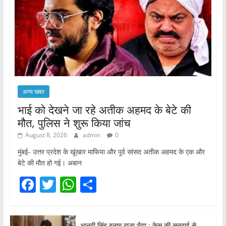
अन्य खबर
भाई को देखने जा रहे अतीक अहमद के बेटे की
मौत, पुलिस ने शुरू किया जांच
August 8, 2026
admin
0
मुंबई- उत्तर प्रदेश के खूंखार माफिया और पूर्व सांसद अतीक अहमद के एक और
बेटे की मौत हो गई। अबान
F
T
W
S
a
w
h
h
c
itt
at
ar
भानवी सिंह बनाम राजा भैया : केस की सुनवाई से