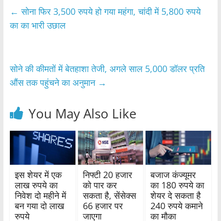
e
er
s
e
←
सोना फिर 3,500 रुपये हो गया महंगा, चांदी में 5,800 रुपये
b
A
का का भारी उछाल
o
p
o
p
सोने की कीमतों में बेतहाशा तेजी, अगले साल 5,000 डॉलर प्रति
k
औंस तक पहुंचने का अनुमान
→
You May Also Like
इस शेयर में एक
निफ्टी 20 हजार
बजाज कंज्यूमर
लाख रुपये का
को पार कर
का 180 रुपये का
निवेश दो महीने में
सकता है, सेंसेक्स
शेयर दे सकता है
बन गया दो लाख
66 हजार पर
240 रुपये कमाने
रुपये
जाएगा
का मौका