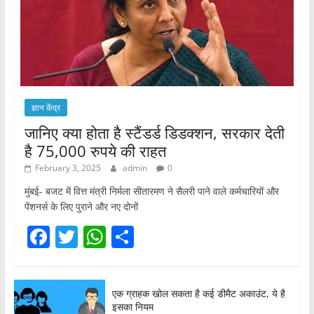
ज्ञान केंद्र
जानिए क्या होता है स्टैंडर्ड डिडक्शन, सरकार देती
है 75,000 रुपये की राहत
February 3, 2025
admin
0
मुंबई- बजट में वित्त मंत्री निर्मला सीतारमण ने सैलरी पाने वाले कर्मचारियों और
पेंशनर्स के लिए पुराने और नए दोनों
F
T
W
S
a
w
h
h
c
itt
at
ar
एक ग्राहक खोल सकता है कई डीमैट अकाउंट, ये है
e
er
s
e
इसका नियम