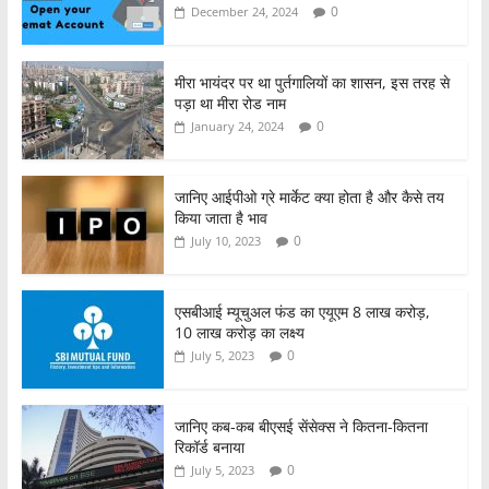
b
A
0
December 24, 2024
o
p
o
p
मीरा भायंदर पर था पुर्तगालियों का शासन, इस तरह से
पड़ा था मीरा रोड नाम
k
0
January 24, 2024
जानिए आईपीओ ग्रे मार्केट क्या होता है और कैसे तय
किया जाता है भाव
0
July 10, 2023
एसबीआई म्यूचुअल फंड का एयूएम 8 लाख करोड़,
10 लाख करोड़ का लक्ष्य
0
July 5, 2023
जानिए कब-कब बीएसई सेंसेक्स ने कितना-कितना
रिकॉर्ड बनाया
0
July 5, 2023