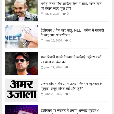
o
p
भगोड़ा नीरव मोदी आखिरी केस भी हारा, भारत लाने
की तैयारी जल्द शुरू होगी
k
0
July 6, 2026
टेलीग्राम 7 दिन बाद चालू, NEET परीक्षा में गड़बड़ी
के बाद लगा था प्रतिबंध
0
June 25, 2026
भरत तिवारी मामले में दबाव में कार्रवाई, पुलिस वालों
पर हत्या का केस दर्ज
0
June 24, 2026
अरुण चौहान होंगे अमर उजाला नेशनल न्यूजरूम के
प्रमुख, अपूर्व सहित कई और जुड़ेंगे
0
June 20, 2026
टेलीग्राम पर सरकार ने लगाया अस्थाई प्रतिबंध,