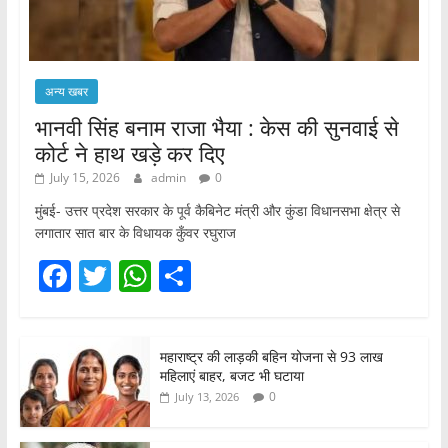
अन्य खबर
भानवी सिंह बनाम राजा भैया : केस की सुनवाई से
कोर्ट ने हाथ खड़े कर दिए
July 15, 2026
admin
0
मुंबई- उत्तर प्रदेश सरकार के पूर्व कैबिनेट मंत्री और कुंडा विधानसभा क्षेत्र से
लगातार सात बार के विधायक कुँवर रघुराज
F
T
W
S
a
w
h
h
c
itt
at
ar
महाराष्ट्र की लाड़की बहिन योजना से 93 लाख
e
er
s
e
महिलाएं बाहर, बजट भी घटाया
b
A
0
July 13, 2026
o
p