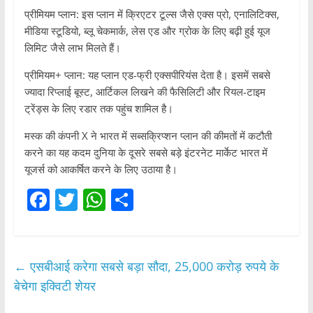
प्रीमियम प्लान: इस प्लान में क्रिएटर टूल्स जैसे एक्स प्रो, एनालिटिक्स,
मीडिया स्टूडियो, ब्लू चेकमार्क, लेस एड और ग्रोक के लिए बढ़ी हुई यूज
लिमिट जैसे लाभ मिलते हैं।
प्रीमियम+ प्लान: यह प्लान एड-फ्री एक्सपीरियंस देता है। इसमें सबसे
ज्यादा रिप्लाई बूस्ट, आर्टिकल लिखने की फैसिलिटी और रियल-टाइम
ट्रेंड्स के लिए रडार तक पहुंच शामिल है।
मस्क की कंपनी X ने भारत में सब्सक्रिप्शन प्लान की कीमतों में कटौती
करने का यह कदम दुनिया के दूसरे सबसे बड़े इंटरनेट मार्केट भारत में
यूजर्स को आकर्षित करने के लिए उठाया है।
F
T
W
S
a
w
h
h
c
itt
at
ar
e
er
s
e
←
एसबीआई करेगा सबसे बड़ा सौदा, 25,000 करोड़ रुपये के
b
A
बेचेगा इक्विटी शेयर
o
p