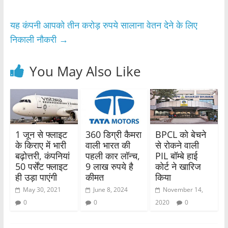
o
p
यह कंपनी आपको तीन करोड़ रुपये सालाना वेतन देने के लिए
k
निकाली नौकरी
→
You May Also Like
1 जून से फ्लाइट
360 डिग्री कैमरा
BPCL को बेचने
के किराए में भारी
वाली भारत की
से रोकने वाली
बढ़ोत्तरी, कंपनियां
पहली कार लॉन्च,
PIL बॉम्बे हाई
50 पर्सेंट फ्लाइट
9 लाख रुपये है
कोर्ट ने खारिज
ही उड़ा पाएंगी
कीमत
किया
May 30, 2021
June 8, 2024
November 14,
0
0
2020
0