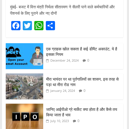
मुंबई- बजट में वित्त मंत्री निर्मला सीतारमण ने सैलरी पाने वाले कर्मचारियों और
पेंशनर्स के लिए पुराने और नए दोनों
F
T
W
S
a
w
h
h
c
itt
at
ar
एक ग्राहक खोल सकता है कई डीमैट अकाउंट, ये है
e
er
s
e
इसका नियम
b
A
0
December 24, 2024
o
p
o
p
मीरा भायंदर पर था पुर्तगालियों का शासन, इस तरह से
पड़ा था मीरा रोड नाम
k
0
January 24, 2024
जानिए आईपीओ ग्रे मार्केट क्या होता है और कैसे तय
किया जाता है भाव
0
July 10, 2023