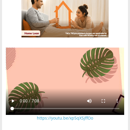
https://youtu.be/xp5qXSjffOo