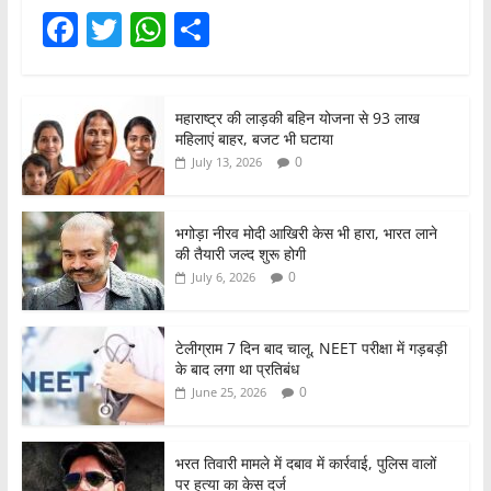
F
T
W
S
a
w
h
h
c
itt
at
ar
महाराष्ट्र की लाड़की बहिन योजना से 93 लाख
e
er
s
e
महिलाएं बाहर, बजट भी घटाया
b
A
0
July 13, 2026
o
p
o
p
भगोड़ा नीरव मोदी आखिरी केस भी हारा, भारत लाने
की तैयारी जल्द शुरू होगी
k
0
July 6, 2026
टेलीग्राम 7 दिन बाद चालू, NEET परीक्षा में गड़बड़ी
के बाद लगा था प्रतिबंध
0
June 25, 2026
भरत तिवारी मामले में दबाव में कार्रवाई, पुलिस वालों
पर हत्या का केस दर्ज