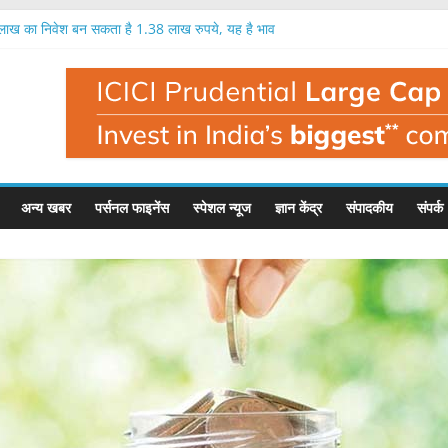
क लाख का निवेश बन सकता है 1.38 लाख रुपये, यह है भाव
9 प्रतिशत तक मुनाफा, नतीजों के बाद यह है इसका भाव
ें एक लाख रुपये का निवेश बन सकता है 1.35 लाख रुपये
 में निवेशक मालामाल, एक लाख का निवेश बना 1.56 लाख
ी है बहुत बड़ी गिरावट, इस फंड मैनेजर ने दी चेतावनी
अन्य खबर
पर्सनल फाइनेंस
स्पेशल न्यूज
ज्ञान केंद्र
संपादकीय
संपर्क