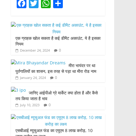
F
T
W
S
a
w
h
h
c
itt
at
ar
e
er
s
e
एक ग्राहक खोल सकता है कई डीमैट अकाउंट, ये है इसका
b
A
नियम
o
p
0
December 24, 2024
o
p
मीरा भायंदर पर था
k
पुर्तगालियों का शासन, इस तरह से पड़ा था मीरा रोड नाम
0
January 24, 2024
जानिए आईपीओ ग्रे मार्केट क्या होता है और कैसे
तय किया जाता है भाव
0
July 10, 2023
एसबीआई म्यूचुअल फंड का एयूएम 8 लाख करोड़, 10