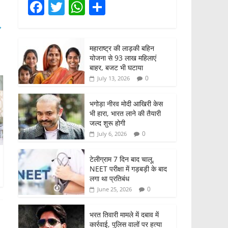
F
T
W
S
a
w
h
h
→
c
itt
at
ar
महाराष्ट्र की लाड़की बहिन
e
er
s
e
योजना से 93 लाख महिलाएं
b
A
बाहर, बजट भी घटाया
0
July 13, 2026
o
p
o
p
भगोड़ा नीरव मोदी आखिरी केस
भी हारा, भारत लाने की तैयारी
k
जल्द शुरू होगी
0
July 6, 2026
टेलीग्राम 7 दिन बाद चालू,
NEET परीक्षा में गड़बड़ी के बाद
लगा था प्रतिबंध
0
June 25, 2026
भरत तिवारी मामले में दबाव में
कार्रवाई, पुलिस वालों पर हत्या