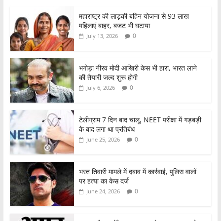
c
itt
at
ar
महाराष्ट्र की लाड़की बहिन योजना से 93 लाख
e
er
s
e
महिलाएं बाहर, बजट भी घटाया
b
A
0
July 13, 2026
o
p
o
p
भगोड़ा नीरव मोदी आखिरी केस भी हारा, भारत लाने
की तैयारी जल्द शुरू होगी
k
0
July 6, 2026
टेलीग्राम 7 दिन बाद चालू, NEET परीक्षा में गड़बड़ी
के बाद लगा था प्रतिबंध
0
June 25, 2026
भरत तिवारी मामले में दबाव में कार्रवाई, पुलिस वालों
पर हत्या का केस दर्ज
0
June 24, 2026