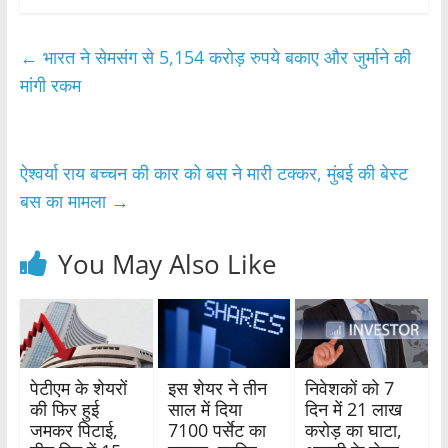
c
itt
at
ar
e
er
s
e
←
भारत ने सेमसंग से 5,154 करोड़ रुपये बकाए और जुर्माने की
b
A
मांगी रकम
o
p
o
p
ऐश्वर्या राय बच्चन की कार को बस ने मारी टक्कर, मुंबई की बेस्ट
k
बस का मामला
→
You May Also Like
पेटीएम के शेयरों
इस शेयर ने तीन
निवेशकों को 7
की फिर हुई
साल में दिया
दिन में 21 लाख
जमकर पिटाई,
7100 पर्सेट का
करोड़ का घाटा,