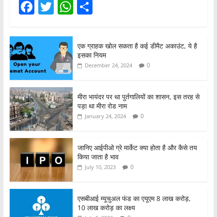
F
T
W
S
a
w
h
h
c
itt
at
ar
एक ग्राहक खोल सकता है कई डीमैट अकाउंट, ये है
e
er
s
e
इसका नियम
b
A
0
December 24, 2024
o
p
o
p
मीरा भायंदर पर था पुर्तगालियों का शासन, इस तरह से
पड़ा था मीरा रोड नाम
k
0
January 24, 2024
जानिए आईपीओ ग्रे मार्केट क्या होता है और कैसे तय
किया जाता है भाव
0
July 10, 2023
एसबीआई म्यूचुअल फंड का एयूएम 8 लाख करोड़,
10 लाख करोड़ का लक्ष्य