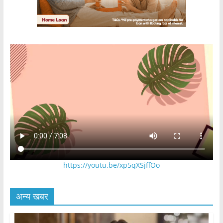
https://youtu.be/xp5qXSjffOo
अन्य खबर