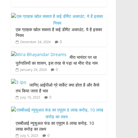
a
w
h
h
c
itt
at
ar
e
er
s
e
एक ग्राहक खोल सकता है कई डीमैट अकाउंट, ये है इसका
b
A
नियम
o
p
0
December 24, 2024
o
p
मीरा भायंदर पर था
k
पुर्तगालियों का शासन, इस तरह से पड़ा था मीरा रोड नाम
0
January 24, 2024
जानिए आईपीओ ग्रे मार्केट क्या होता है और कैसे
तय किया जाता है भाव
0
July 10, 2023
एसबीआई म्यूचुअल फंड का एयूएम 8 लाख करोड़, 10
लाख करोड़ का लक्ष्य
0
July 5, 2023