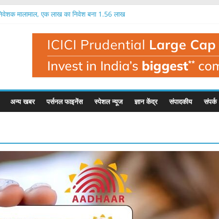
 निवेशक मालामाल, एक लाख का निवेश बना 1.56 लाख
का आईपीओ 12 अगस्त से, 97 रुपये में मिलेगा शेयर
प का आईपीओ आज से, इतना मिल सकता है फायदा
रतिशत तक मुनाफा, नतीजों के बाद यह है इसका भाव
क लाख रुपये का निवेश बन सकता है 1.35 लाख रुपये
अन्य खबर
पर्सनल फाइनेंस
स्पेशल न्यूज
ज्ञान केंद्र
संपादकीय
संपर्क