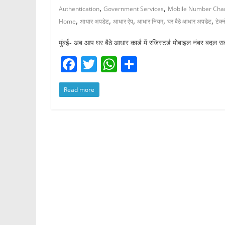
,
,
Authentication
Government Services
Mobile Number Cha
,
,
,
,
,
Home
आधार अपडेट
आधार ऐप
आधार नियम
घर बैठे आधार अपडेट
टेक
मुंबई- अब आप घर बैठे आधार कार्ड में रजिस्टर्ड मोबाइल नंबर बदल स
F
T
W
S
a
w
h
h
Read more
c
itt
at
ar
e
er
s
e
b
A
o
p
o
p
k