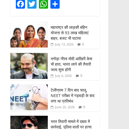
F
T
W
S
a
w
h
h
c
itt
at
ar
महाराष्ट्र की लाड़की बहिन
e
er
s
e
योजना से 93 लाख महिलाएं
b
A
बाहर, बजट भी घटाया
0
July 13, 2026
o
p
o
p
भगोड़ा नीरव मोदी आखिरी केस
भी हारा, भारत लाने की तैयारी
k
जल्द शुरू होगी
0
July 6, 2026
टेलीग्राम 7 दिन बाद चालू,
NEET परीक्षा में गड़बड़ी के बाद
लगा था प्रतिबंध
0
June 25, 2026
भरत तिवारी मामले में दबाव में
कार्रवाई, पुलिस वालों पर हत्या