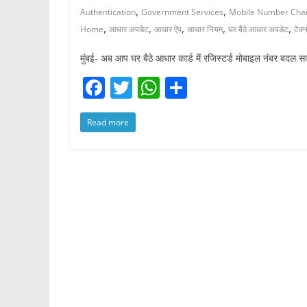
,
,
Authentication
Government Services
Mobile Number Cha
,
,
,
,
,
Home
आधार अपडेट
आधार ऐप
आधार नियम
घर बैठे आधार अपडेट
टेक
मुंबई- अब आप घर बैठे आधार कार्ड में रजिस्टर्ड मोबाइल नंबर बदल स
F
T
W
S
a
w
h
h
Read more
c
itt
at
ar
e
er
s
e
b
A
o
p
o
p
k