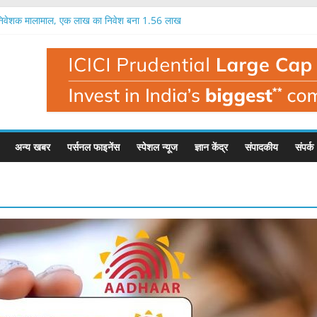
 निवेशक मालामाल, एक लाख का निवेश बना 1.56 लाख
का आईपीओ 12 अगस्त से, 97 रुपये में मिलेगा शेयर
प का आईपीओ आज से, इतना मिल सकता है फायदा
रतिशत तक मुनाफा, नतीजों के बाद यह है इसका भाव
क लाख रुपये का निवेश बन सकता है 1.35 लाख रुपये
अन्य खबर
पर्सनल फाइनेंस
स्पेशल न्यूज
ज्ञान केंद्र
संपादकीय
संपर्क