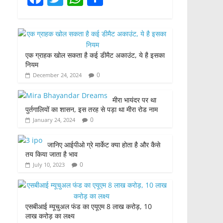
a
w
h
h
c
itt
at
ar
e
er
s
e
एक ग्राहक खोल सकता है कई डीमैट अकाउंट, ये है इसका
b
A
नियम
o
p
0
December 24, 2024
o
p
मीरा भायंदर पर था
k
पुर्तगालियों का शासन, इस तरह से पड़ा था मीरा रोड नाम
0
January 24, 2024
जानिए आईपीओ ग्रे मार्केट क्या होता है और कैसे
तय किया जाता है भाव
0
July 10, 2023
एसबीआई म्यूचुअल फंड का एयूएम 8 लाख करोड़, 10
लाख करोड़ का लक्ष्य