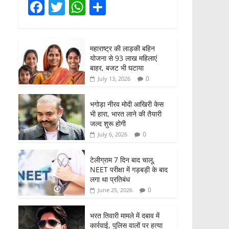
F
T
W
S
a
w
h
h
c
itt
at
ar
महाराष्ट्र की लाड़की बहिन
e
er
s
e
योजना से 93 लाख महिलाएं
b
A
बाहर, बजट भी घटाया
0
July 13, 2026
o
p
o
p
भगोड़ा नीरव मोदी आखिरी केस
भी हारा, भारत लाने की तैयारी
k
जल्द शुरू होगी
0
July 6, 2026
टेलीग्राम 7 दिन बाद चालू,
NEET परीक्षा में गड़बड़ी के बाद
लगा था प्रतिबंध
0
June 25, 2026
भरत तिवारी मामले में दबाव में
कार्रवाई, पुलिस वालों पर हत्या