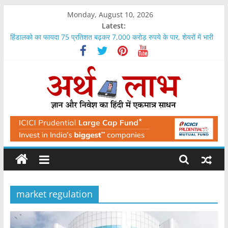
Skip
Monday, August 10, 2026
to
Latest:
content
हिंडालको का फायदा 75 प्रतिशत बढ़कर 7,000 करोड़ रुपये के पार, शेयरों में भारी
तेजी
बिहारी लाल इंजीनियरिंग का आईपीओ 12 अगस्त से, 271-285 रुपये है शेयर का
भाव
टाइटन का फायदा 65 प्रतिशत बढ़कर 1,699 करोड़ रुपये, राजस्व में 24 फीसदी
उछाल
ओला इलेक्ट्रिक को पहली तिमाही में 336 करोड़ रुपये का भारी घाटा, राजस्व 45
ArthLabh
फीसदी गिरा
रिलायंस के बाद एसबीआई सबसे ज्यादा मुनाफा कमाने वाला संस्थान, रिकॉर्ड 21,121
करोड़ का फायदा
Business
News
market regulation