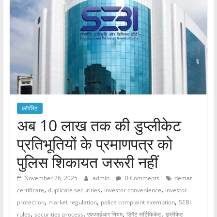
कॉर्पोरेट
अब 10 लाख तक की डुप्लीकेट
प्रतिभूतियों के प्रमाणपत्र को
पुलिस शिकायत जरूरी नहीं
November 26, 2025
admin
0 Comments
demat
,
,
,
certificate
duplicate securities
investor convenience
investor
,
,
,
protection
market regulation
police complaint exemption
SEBI
,
,
,
,
rules
securities process
एफआईआर नियम
डिमैट सर्टिफिकेट
डुप्लीकेट