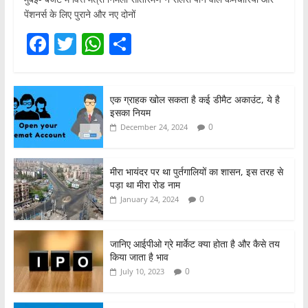
पेंशनर्स के लिए पुराने और नए दोनों
F
T
W
S
a
w
h
h
c
itt
at
ar
एक ग्राहक खोल सकता है कई डीमैट अकाउंट, ये है
e
er
s
e
इसका नियम
b
A
0
December 24, 2024
o
p
o
p
मीरा भायंदर पर था पुर्तगालियों का शासन, इस तरह से
पड़ा था मीरा रोड नाम
k
0
January 24, 2024
जानिए आईपीओ ग्रे मार्केट क्या होता है और कैसे तय
किया जाता है भाव
0
July 10, 2023