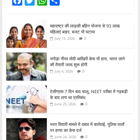
F
T
W
S
a
w
h
h
c
itt
at
ar
महाराष्ट्र की लाड़की बहिन योजना से 93 लाख
e
er
s
e
महिलाएं बाहर, बजट भी घटाया
b
A
0
July 13, 2026
o
p
o
p
भगोड़ा नीरव मोदी आखिरी केस भी हारा, भारत लाने
की तैयारी जल्द शुरू होगी
k
0
July 6, 2026
टेलीग्राम 7 दिन बाद चालू, NEET परीक्षा में गड़बड़ी
के बाद लगा था प्रतिबंध
0
June 25, 2026
भरत तिवारी मामले में दबाव में कार्रवाई, पुलिस वालों
पर हत्या का केस दर्ज
0
June 24, 2026