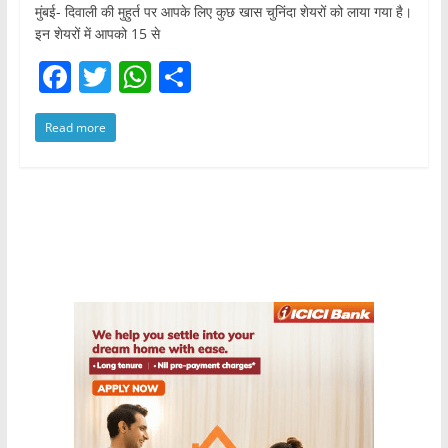
मुंबई- दिवाली की मुहुर्त पर आपके लिए कुछ खास चुनिंदा शेयरों को लाया गया है।
इन शेयरों में आपको 15 से
F
T
W
S
a
w
h
h
Read more
c
itt
at
ar
e
er
s
e
b
A
o
p
o
p
k