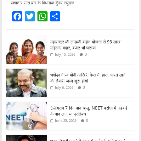
लगातार सात बार के विधायक कुँवर रघुराज
F
T
W
S
a
w
h
h
c
itt
at
ar
महाराष्ट्र की लाड़की बहिन योजना से 93 लाख
e
er
s
e
महिलाएं बाहर, बजट भी घटाया
b
A
0
July 13, 2026
o
p
o
p
भगोड़ा नीरव मोदी आखिरी केस भी हारा, भारत लाने
की तैयारी जल्द शुरू होगी
k
0
July 6, 2026
टेलीग्राम 7 दिन बाद चालू, NEET परीक्षा में गड़बड़ी
के बाद लगा था प्रतिबंध
0
June 25, 2026
भरत तिवारी मामले में दबाव में कार्रवाई, पुलिस वालों