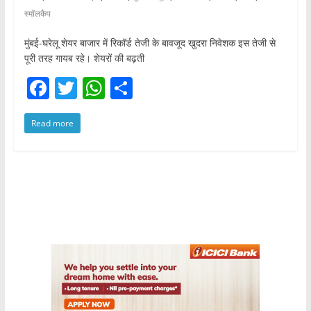
स्मॉलकैप
मुंबई-घरेलू शेयर बाजार में रिकॉर्ड तेजी के बावजूद खुदरा निवेशक इस तेजी से
पूरी तरह गायब रहे। शेयरों की बढ़ती
F
T
W
S
a
w
h
h
Read more
c
itt
at
ar
e
er
s
e
b
A
o
p
o
p
k