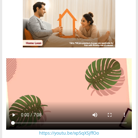
https://youtu.be/xp5qXSjffOo