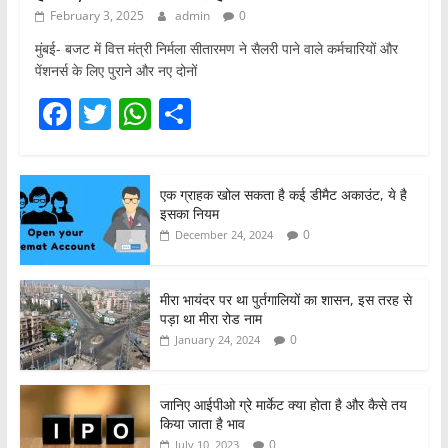
February 3, 2025
admin
0
मुंबई- बजट में वित्त मंत्री निर्मला सीतारमण ने सैलरी पाने वाले कर्मचारियों और
पेंशनर्स के लिए पुराने और नए दोनों
F
T
W
S
a
w
h
h
c
itt
at
ar
एक ग्राहक खोल सकता है कई डीमैट अकाउंट, ये है
e
er
s
e
इसका नियम
b
A
0
December 24, 2024
o
p
o
p
मीरा भायंदर पर था पुर्तगालियों का शासन, इस तरह से
पड़ा था मीरा रोड नाम
k
0
January 24, 2024
जानिए आईपीओ ग्रे मार्केट क्या होता है और कैसे तय
किया जाता है भाव
0
July 10, 2023