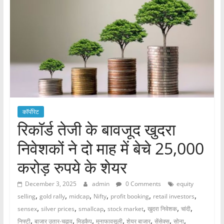
कॉर्पोरेट
रिकॉर्ड तेजी के बावजूद खुदरा
निवेशकों ने दो माह में बेचे 25,000
करोड़ रुपये के शेयर
December 3, 2025
admin
0 Comments
equity
,
,
,
,
,
,
selling
gold rally
midcap
Nifty
profit booking
retail investors
,
,
,
,
,
,
sensex
silver prices
smallcap
stock market
खुदरा निवेशक
चांदी
,
,
,
,
,
,
,
निफ्टी
बाजार उतार-चढ़ाव
मिडकैप
मुनाफावसूली
शेयर बाजार
सेंसेक्स
सोना