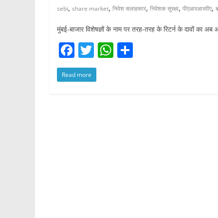
,
,
,
,
,
sebi
share market
निवेश सलाहकार
निवेशक सुरक्षा
पीएआरआरवीए
ब
मुंबई-बाजार विशेषज्ञों के नाम पर तरह-तरह के रिटर्न के दावों का अ
F
T
W
S
a
w
h
h
Read more
c
itt
at
ar
e
er
s
e
b
A
o
p
o
p
k