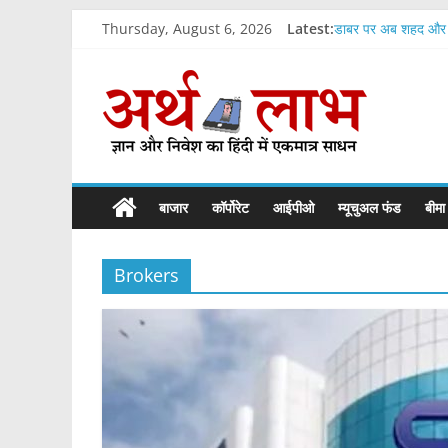
Skip
Thursday, August 6, 2026
Latest:
डाबर पर अब शहद और घ
to
सुप्रीम कोर्ट का आदेश
content
ArthLabh
ऑरेंज इकोनॉमी में बड़ा
एचडीएफसी बैंक का आज 
स्मॉल फाइनेंस बैंकों 
Business
News
बाजार
कॉर्पोरेट
आईपीओ
म्यूचुअल फंड
बीमा
Brokers