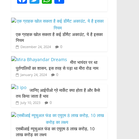
a
w
h
h
c
itt
at
ar
e
er
s
e
एक ग्राहक खोल सकता है कई डीमैट अकाउंट, ये है इसका
b
A
नियम
o
p
0
December 24, 2024
o
p
मीरा भायंदर पर था
k
पुर्तगालियों का शासन, इस तरह से पड़ा था मीरा रोड नाम
0
January 24, 2024
जानिए आईपीओ ग्रे मार्केट क्या होता है और कैसे
तय किया जाता है भाव
0
July 10, 2023
एसबीआई म्यूचुअल फंड का एयूएम 8 लाख करोड़, 10
लाख करोड़ का लक्ष्य