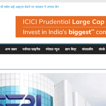
ी समेत कई आइटम बेचने पर सरकार ने लगाया बैन
, नई कार पर 4 और बाइक पर 6 साल का इंश्योरेंस जरूरी
 कदम: ग्रेडिएंट इंफोटेनमेंट का ₹5,000 करोड़ के निवेश का रोडमैप
एजीएम, फंड जुटाने, नए एमडी समेत कई फैसले होंगे
को अब ब्याज दर की पूरी जानकारी देनी होगी, आरबीआई का नियम
अन्य खबर
पर्सनल फाइनेंस
स्पेशल न्यूज
ज्ञान केंद्र
संपादकीय
संपर्क