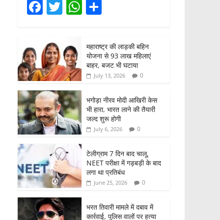
F
T
W
S
a
w
h
h
c
itt
at
ar
महाराष्ट्र की लाड़की बहिन
e
er
s
e
योजना से 93 लाख महिलाएं
b
A
बाहर, बजट भी घटाया
0
July 13, 2026
o
p
o
p
भगोड़ा नीरव मोदी आखिरी केस
भी हारा, भारत लाने की तैयारी
k
जल्द शुरू होगी
0
July 6, 2026
टेलीग्राम 7 दिन बाद चालू,
NEET परीक्षा में गड़बड़ी के बाद
लगा था प्रतिबंध
0
June 25, 2026
भरत तिवारी मामले में दबाव में
कार्रवाई, पुलिस वालों पर हत्या