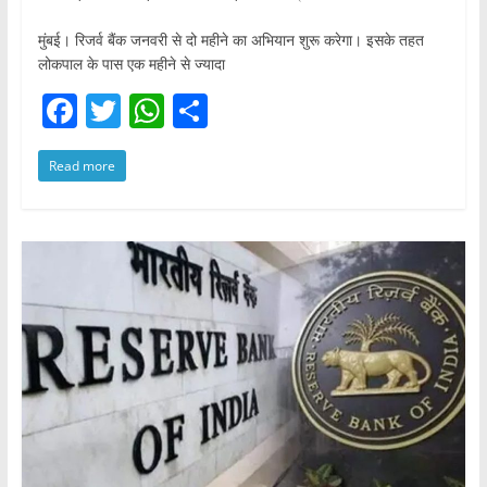
मुंबई। रिजर्व बैंक जनवरी से दो महीने का अभियान शुरू करेगा। इसके तहत
लोकपाल के पास एक महीने से ज्यादा
F
T
W
S
a
w
h
h
Read more
c
itt
at
ar
e
er
s
e
b
A
o
p
o
p
k