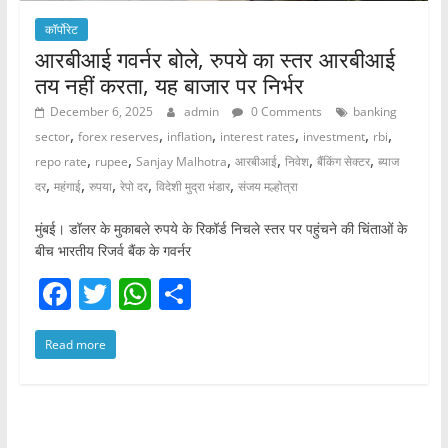
कॉर्पोरेट
आरबीआई गवर्नर बोले, रुपये का स्तर आरबीआई
तय नहीं करता, यह बाजार पर निर्भर
December 6, 2025
admin
0 Comments
banking
,
,
,
,
,
,
sector
forex reserves
inflation
interest rates
investment
rbi
,
,
,
,
,
,
repo rate
rupee
Sanjay Malhotra
आरबीआई
निवेश
बैंकिंग सेक्टर
ब्याज
,
,
,
,
,
दर
महंगाई
रुपया
रेपो दर
विदेशी मुद्रा भंडार
संजय मल्होत्रा
मुंबई। डॉलर के मुकाबले रुपये के रिकॉर्ड निचले स्तर पर पहुंचने की चिंताओं के
बीच भारतीय रिजर्व बैंक के गवर्नर
F
T
W
S
a
w
h
h
Read more
c
itt
at
ar
e
er
s
e
b
A