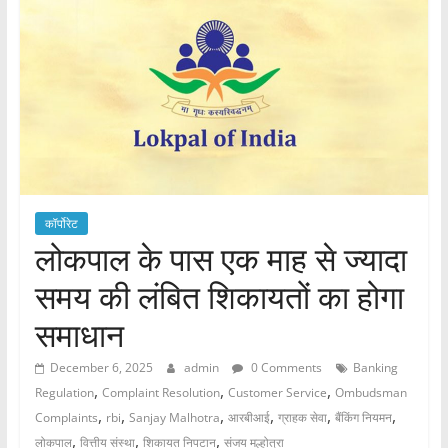
कॉर्पोरेट
लोकपाल के पास एक माह से ज्यादा
समय की लंबित शिकायतों का होगा
समाधान
December 6, 2025
admin
0 Comments
Banking
,
,
,
Regulation
Complaint Resolution
Customer Service
Ombudsman
,
,
,
,
,
,
Complaints
rbi
Sanjay Malhotra
आरबीआई
ग्राहक सेवा
बैंकिंग नियमन
,
,
,
लोकपाल
वित्तीय संस्था
शिकायत निपटान
संजय मल्होत्रा