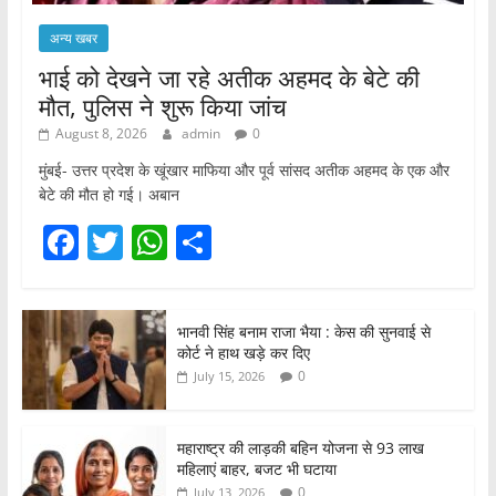
अन्य खबर
भाई को देखने जा रहे अतीक अहमद के बेटे की
मौत, पुलिस ने शुरू किया जांच
August 8, 2026
admin
0
मुंबई- उत्तर प्रदेश के खूंखार माफिया और पूर्व सांसद अतीक अहमद के एक और
बेटे की मौत हो गई। अबान
F
T
W
S
a
w
h
h
c
itt
at
ar
भानवी सिंह बनाम राजा भैया : केस की सुनवाई से
e
er
s
e
कोर्ट ने हाथ खड़े कर दिए
b
A
0
July 15, 2026
o
p
o
p
महाराष्ट्र की लाड़की बहिन योजना से 93 लाख
महिलाएं बाहर, बजट भी घटाया
k
0
July 13, 2026