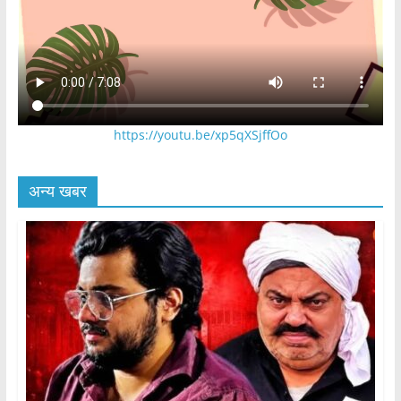
https://youtu.be/xp5qXSjffOo
अन्य खबर