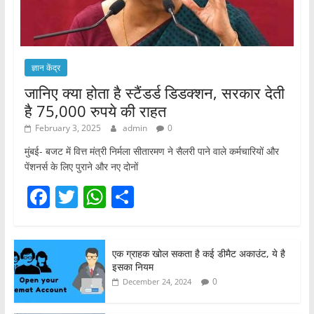
ज्ञान केंद्र
जानिए क्या होता है स्टैंडर्ड डिडक्शन, सरकार देती
है 75,000 रुपये की राहत
February 3, 2025
admin
0
मुंबई- बजट में वित्त मंत्री निर्मला सीतारमण ने सैलरी पाने वाले कर्मचारियों और
पेंशनर्स के लिए पुराने और नए दोनों
F
T
W
S
a
w
h
h
c
itt
at
ar
एक ग्राहक खोल सकता है कई डीमैट अकाउंट, ये है
e
er
s
e
इसका नियम
b
A
0
December 24, 2024
o
p