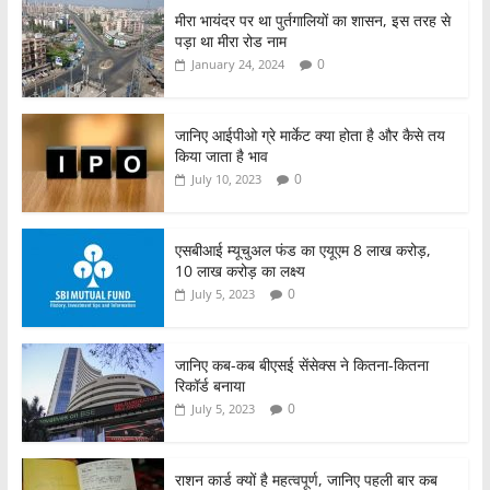
o
p
मीरा भायंदर पर था पुर्तगालियों का शासन, इस तरह से
पड़ा था मीरा रोड नाम
k
0
January 24, 2024
जानिए आईपीओ ग्रे मार्केट क्या होता है और कैसे तय
किया जाता है भाव
0
July 10, 2023
एसबीआई म्यूचुअल फंड का एयूएम 8 लाख करोड़,
10 लाख करोड़ का लक्ष्य
0
July 5, 2023
जानिए कब-कब बीएसई सेंसेक्स ने कितना-कितना
रिकॉर्ड बनाया
0
July 5, 2023
राशन कार्ड क्यों है महत्वपूर्ण, जानिए पहली बार कब