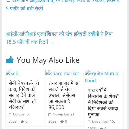
e
er
s
e
←
वोडाफोन आइडिया में 4,730 करोड़ रुपये की फंडिंग, शेयर में
b
A
5 पर्सेंट की बड़ी तेजी
o
p
o
p
आईसीआईसीआई प्रूडेंशियल की पांच इक्विटी स्कीमों ने दिया
k
18.5 फीसदी तक रिटर्न
→
You May Also Like
सेबी चेयरपर्सन ने
शेयर बाजार में आ
कहा, निवेश की
सकती है तेज
पांच वर्षों में
सलाह देने वाले
उछाल, सेंसेक्स
रिलायंस के शेयरों
सेबी के साथ हों
जा सकता है
ने निवेशकों को
रजिस्टर्ड
86,000
दिया सबसे ज्यादा
मुनाफा
October 5,
November 21,
2023
0
2023
0
December 15,
2023
0