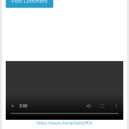
https://youtu.be/xp5qXSjffOo