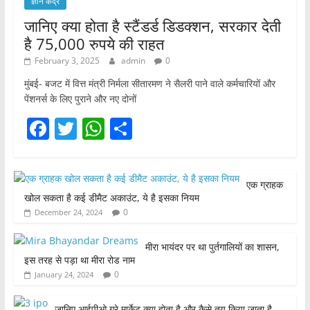
ज्ञान केंद्र
जानिए क्या होता है स्टैंडर्ड डिडक्शन, सरकार देती
है 75,000 रुपये की राहत
February 3, 2025
admin
0
मुंबई- बजट में वित्त मंत्री निर्मला सीतारमण ने सैलरी पाने वाले कर्मचारियों और
पेंशनर्स के लिए पुराने और नए दोनों
F
T
W
S
a
w
h
h
c
itt
at
ar
एक ग्राहक
e
er
s
e
खोल सकता है कई डीमैट अकाउंट, ये है इसका नियम
b
A
0
December 24, 2024
o
p
मीरा भायंदर पर था पुर्तगालियों का शासन,
o
p
इस तरह से पड़ा था मीरा रोड नाम
k
0
January 24, 2024
जानिए आईपीओ ग्रे मार्केट क्या होता है और कैसे तय किया जाता है