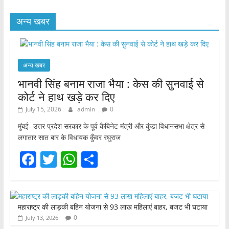
अन्य खबर
अन्य खबर
भानवी सिंह बनाम राजा भैया : केस की सुनवाई से
कोर्ट ने हाथ खड़े कर दिए
July 15, 2026
admin
0
मुंबई- उत्तर प्रदेश सरकार के पूर्व कैबिनेट मंत्री और कुंडा विधानसभा क्षेत्र से
लगातार सात बार के विधायक कुँवर रघुराज
F
T
W
S
a
w
h
h
c
itt
at
ar
e
er
s
e
महाराष्ट्र की लाड़की बहिन योजना से 93 लाख महिलाएं बाहर, बजट भी घटाया
0
July 13, 2026
b
A