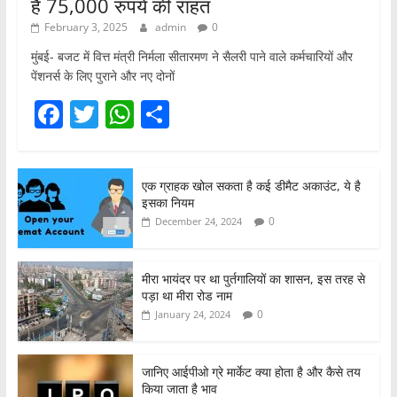
है 75,000 रुपये की राहत
February 3, 2025
admin
0
मुंबई- बजट में वित्त मंत्री निर्मला सीतारमण ने सैलरी पाने वाले कर्मचारियों और
पेंशनर्स के लिए पुराने और नए दोनों
F
T
W
S
a
w
h
h
c
itt
at
ar
एक ग्राहक खोल सकता है कई डीमैट अकाउंट, ये है
e
er
s
e
इसका नियम
b
A
0
December 24, 2024
o
p
o
p
मीरा भायंदर पर था पुर्तगालियों का शासन, इस तरह से
पड़ा था मीरा रोड नाम
k
0
January 24, 2024
जानिए आईपीओ ग्रे मार्केट क्या होता है और कैसे तय
किया जाता है भाव