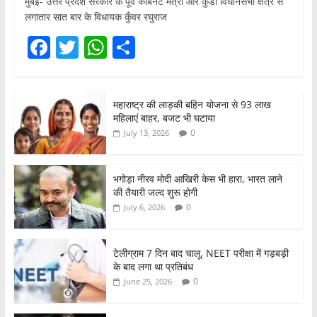
मुंबई- उत्तर प्रदेश सरकार के पूर्व कैबिनेट मंत्री और कुंडा विधानसभा क्षेत्र से
लगातार सात बार के विधायक कुँवर रघुराज
F
T
W
S
a
w
h
h
c
itt
at
ar
महाराष्ट्र की लाड़की बहिन योजना से 93 लाख
e
er
s
e
महिलाएं बाहर, बजट भी घटाया
b
A
0
July 13, 2026
o
p
o
p
भगोड़ा नीरव मोदी आखिरी केस भी हारा, भारत लाने
की तैयारी जल्द शुरू होगी
k
0
July 6, 2026
टेलीग्राम 7 दिन बाद चालू, NEET परीक्षा में गड़बड़ी
के बाद लगा था प्रतिबंध
0
June 25, 2026