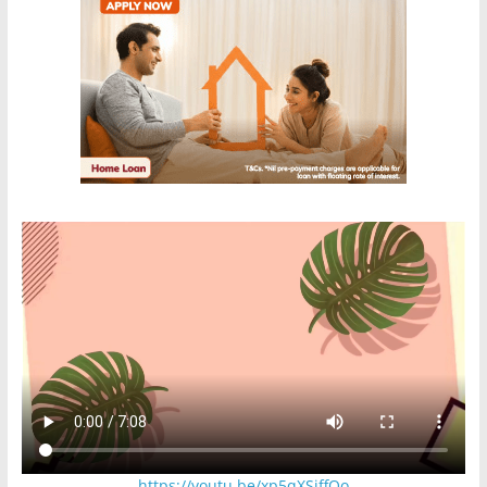
https://youtu.be/xp5qXSjffOo