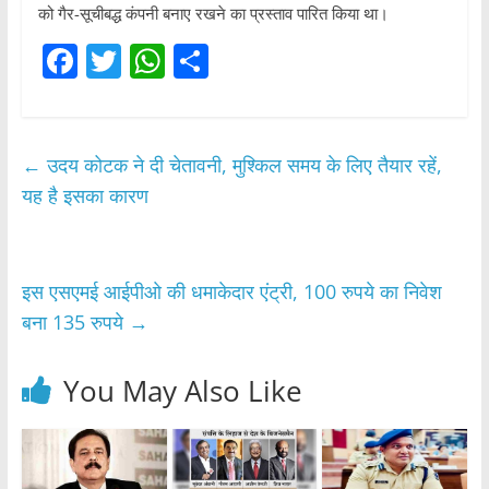
को गैर-सूचीबद्ध कंपनी बनाए रखने का प्रस्ताव पारित किया था।
F
T
W
S
a
w
h
h
c
itt
at
ar
e
er
s
e
←
उदय कोटक ने दी चेतावनी, मुश्किल समय के लिए तैयार रहें,
b
A
यह है इसका कारण
o
p
o
p
इस एसएमई आईपीओ की धमाकेदार एंट्री, 100 रुपये का निवेश
k
बना 135 रुपये
→
You May Also Like