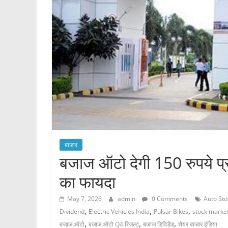
बाजार
बजाज ऑटो देगी 150 रुपये प्र
का फायदा
May 7, 2026
admin
0 Comments
Auto Sto
,
,
,
Dividend
Electric Vehicles India
Pulsar Bikes
stock market
,
,
,
बजाज ऑटो
बजाज ऑटो Q4 रिजल्ट
बजाज डिविडेंड
शेयर बाजार इंडिया