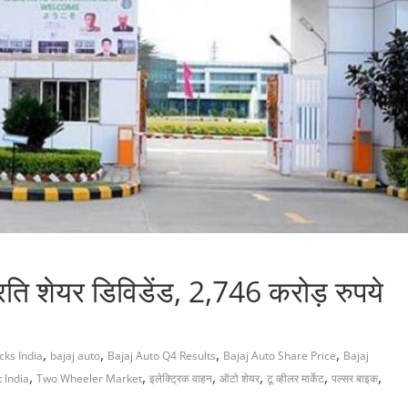
ति शेयर डिविडेंड, 2,746 करोड़ रुपये
,
,
,
,
cks India
bajaj auto
Bajaj Auto Q4 Results
Bajaj Auto Share Price
Bajaj
,
,
,
,
,
,
 India
Two Wheeler Market
इलेक्ट्रिक वाहन
ऑटो शेयर
टू व्हीलर मार्केट
पल्सर बाइक