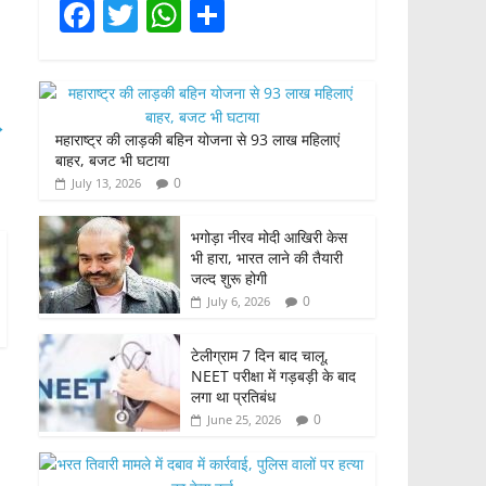
F
T
W
S
a
w
h
h
c
itt
at
ar
e
er
s
e
→
महाराष्ट्र की लाड़की बहिन योजना से 93 लाख महिलाएं
b
A
बाहर, बजट भी घटाया
o
p
0
July 13, 2026
o
p
भगोड़ा नीरव मोदी आखिरी केस
k
भी हारा, भारत लाने की तैयारी
जल्द शुरू होगी
0
July 6, 2026
टेलीग्राम 7 दिन बाद चालू,
NEET परीक्षा में गड़बड़ी के बाद
लगा था प्रतिबंध
0
June 25, 2026