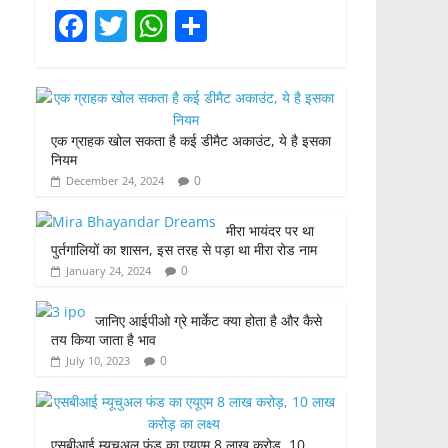
F
T
W
S
a
w
h
h
c
itt
at
ar
e
er
s
e
एक ग्राहक खोल सकता है कई डीमैट अकाउंट, ये है इसका
b
A
नियम
o
p
0
December 24, 2024
o
p
मीरा भायंदर पर था
k
पुर्तगालियों का शासन, इस तरह से पड़ा था मीरा रोड नाम
0
January 24, 2024
जानिए आईपीओ ग्रे मार्केट क्या होता है और कैसे
तय किया जाता है भाव
0
July 10, 2023
एसबीआई म्यूचुअल फंड का एयूएम 8 लाख करोड़, 10