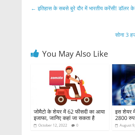
e
er
s
e
←
इतिहास के सबसे बुरे दौर में भारतीय करेंसी! डॉलर 
b
A
o
p
o
p
सोना 3 हज
k
You May Also Like
जोमैटो के शेयर में 62 फीसदी का आया
इस शेयर मे
इजाफा, जानिए कहां जा सकता है
2800 रुप
October 12, 2022
0
August 9