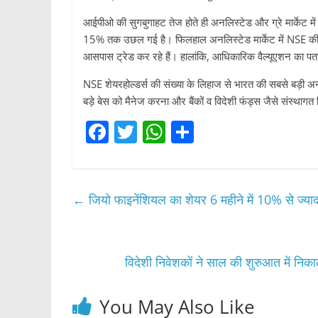
आईपीओ की सुगबुगाहट तेज होते ही अनलिस्टेड और ग्रे मार्केट में
15% तक उछल गई है। फिलहाल अनलिस्टेड मार्केट में NSE की 
आसपास ट्रेड कर रहे हैं। हालांकि, आधिकारिक वैल्यूएशन का पत
NSE शेयरहोल्डर्स की संख्या के लिहाज से भारत की सबसे बड़ी 
बड़े बेस को मैनेज करना और बैंकों व विदेशी फंड्स जैसे संस्थागत
F
T
W
S
a
w
h
h
c
itt
at
ar
e
er
s
e
←
जियो फाइनेंशियल का शेयर 6 महीने में 10% से ज्याद
b
A
o
p
o
p
विदेशी निवेशकों ने साल की शुरुआत में निक
k
You May Also Like