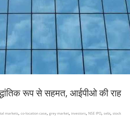
द्धांतिक रूप से सहमत, आईपीओ की राह
,
,
,
,
,
,
tal markets
co-location case
grey market
investors
NSE IPO
sebi
stock