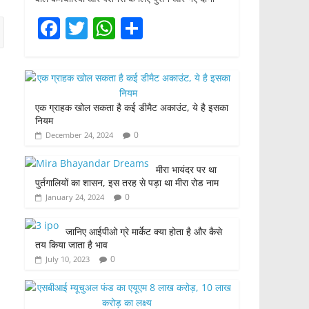
F
T
W
S
a
w
h
h
c
itt
at
ar
e
er
s
e
एक ग्राहक खोल सकता है कई डीमैट अकाउंट, ये है इसका
b
A
नियम
o
p
0
December 24, 2024
o
p
मीरा भायंदर पर था
k
पुर्तगालियों का शासन, इस तरह से पड़ा था मीरा रोड नाम
0
January 24, 2024
जानिए आईपीओ ग्रे मार्केट क्या होता है और कैसे
तय किया जाता है भाव
0
July 10, 2023