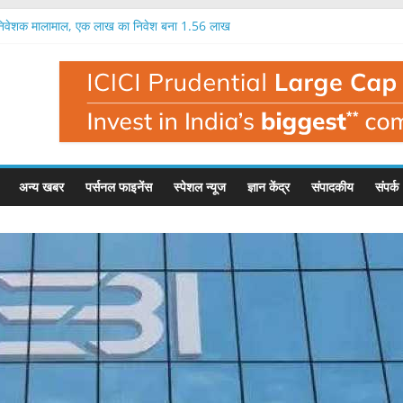
 निवेशक मालामाल, एक लाख का निवेश बना 1.56 लाख
का आईपीओ 12 अगस्त से, 97 रुपये में मिलेगा शेयर
प का आईपीओ आज से, इतना मिल सकता है फायदा
रतिशत तक मुनाफा, नतीजों के बाद यह है इसका भाव
क लाख रुपये का निवेश बन सकता है 1.35 लाख रुपये
अन्य खबर
पर्सनल फाइनेंस
स्पेशल न्यूज
ज्ञान केंद्र
संपादकीय
संपर्क