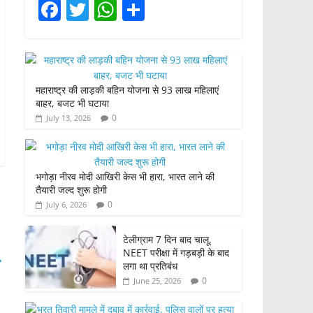
F
T
W
S
a
w
h
h
c
itt
at
ar
e
er
s
e
महाराष्ट्र की लाड़की बहिन योजना से 93 लाख महिलाएं
b
A
बाहर, बजट भी घटाया
o
p
0
July 13, 2026
o
p
k
भगोड़ा नीरव मोदी आखिरी केस भी हारा, भारत लाने की
तैयारी जल्द शुरू होगी
0
July 6, 2026
टेलीग्राम 7 दिन बाद चालू,
NEET परीक्षा में गड़बड़ी के बाद
→
लगा था प्रतिबंध
0
June 25, 2026