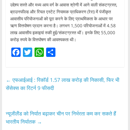
उद्देश्य सस्ते और मध्य आय वर्ग के आवास श्रेणी में आने वाली संकटग्रस्त,
ब्राउनफील्ड और रियल एस्टेट नियामक प्राधिकरण (रेरा) में पंजीकृत
आवासीय परियोजनाओं को पूरा करने के लिए प्राथमिकता के आधार पर
ऋण वित्तपोषण प्रदान करना है। लगभग 1,500 परियोजनाओं में 4.58
लाख आवासीय इकाइयां रुकी हुई/संकटग्रस्त थीं। इनके लिए 55,000
करोड़ रुपये के वित्तपोषण की आवश्यकता थी।
F
T
W
S
a
w
h
h
c
itt
at
ar
e
er
s
e
←
एफआईआई : रिकॉर्ड 1.57 लाख करोड़ की निकासी, फिर भी
b
A
सेंसेक्स का रिटर्न 9 फीसदी
o
p
o
p
न्यूजीलैंड को निर्यात बढ़ाकर चीन पर निर्भरता कम कर सकते हैं
k
भारतीय निर्यातक
→