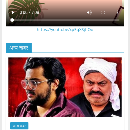
https://youtu.be/xp5qXSjffOo
अन्य खबर
अन्य खबर