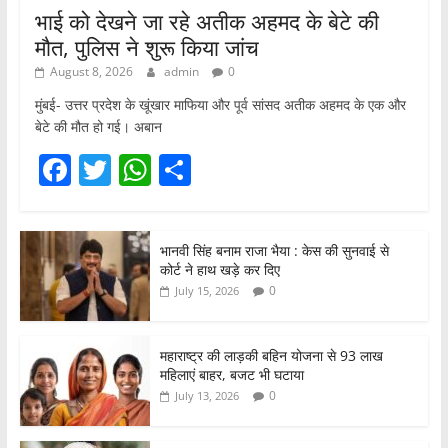
भाई को देखने जा रहे अतीक अहमद के बेटे की
मौत, पुलिस ने शुरू किया जांच
August 8, 2026
admin
0
मुंबई- उत्तर प्रदेश के खूंखार माफिया और पूर्व सांसद अतीक अहमद के एक और
बेटे की मौत हो गई। अबान
F
T
W
S
a
w
h
h
c
itt
at
ar
भानवी सिंह बनाम राजा भैया : केस की सुनवाई से
e
er
s
e
कोर्ट ने हाथ खड़े कर दिए
b
A
0
July 15, 2026
o
p
o
p
महाराष्ट्र की लाड़की बहिन योजना से 93 लाख
महिलाएं बाहर, बजट भी घटाया
k
0
July 13, 2026