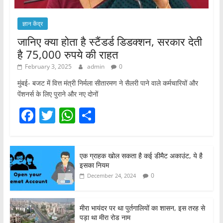
ज्ञान केंद्र
जानिए क्या होता है स्टैंडर्ड डिडक्शन, सरकार देती
है 75,000 रुपये की राहत
February 3, 2025
admin
0
मुंबई- बजट में वित्त मंत्री निर्मला सीतारमण ने सैलरी पाने वाले कर्मचारियों और
पेंशनर्स के लिए पुराने और नए दोनों
F
T
W
S
a
w
h
h
c
itt
at
ar
एक ग्राहक खोल सकता है कई डीमैट अकाउंट, ये है
e
er
s
e
इसका नियम
b
A
0
December 24, 2024
o
p
o
p
मीरा भायंदर पर था पुर्तगालियों का शासन, इस तरह से
पड़ा था मीरा रोड नाम