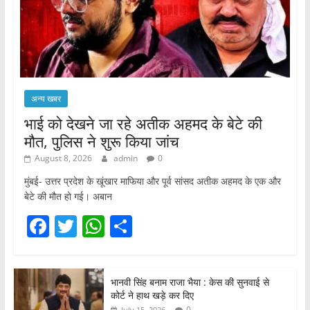
अन्य खबर
भाई को देखने जा रहे अतीक अहमद के बेटे की
मौत, पुलिस ने शुरू किया जांच
August 8, 2026
admin
0
मुंबई- उत्तर प्रदेश के खूंखार माफिया और पूर्व सांसद अतीक अहमद के एक और
बेटे की मौत हो गई। अबान
F
T
W
S
a
w
h
h
c
itt
at
ar
भानवी सिंह बनाम राजा भैया : केस की सुनवाई से
e
er
s
e
कोर्ट ने हाथ खड़े कर दिए
0
July 15, 2026