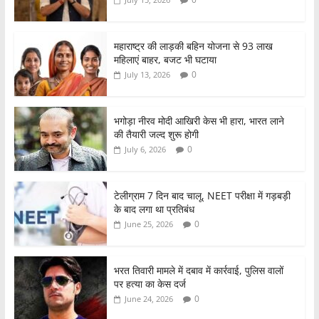
b
A
o
p
o
p
महाराष्ट्र की लाड़की बहिन योजना से 93 लाख
महिलाएं बाहर, बजट भी घटाया
k
0
July 13, 2026
भगोड़ा नीरव मोदी आखिरी केस भी हारा, भारत लाने
की तैयारी जल्द शुरू होगी
0
July 6, 2026
टेलीग्राम 7 दिन बाद चालू, NEET परीक्षा में गड़बड़ी
के बाद लगा था प्रतिबंध
0
June 25, 2026
भरत तिवारी मामले में दबाव में कार्रवाई, पुलिस वालों
पर हत्या का केस दर्ज
0
June 24, 2026