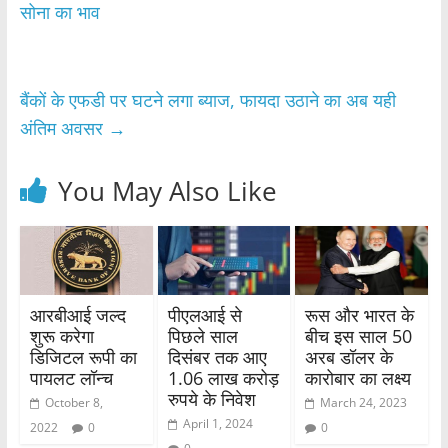
b
A
सोना का भाव
o
p
o
p
बैंकों के एफडी पर घटने लगा ब्याज, फायदा उठाने का अब यही
k
अंतिम अवसर
→
You May Also Like
आरबीआई जल्द
पीएलआई से
रूस और भारत के
शुरू करेगा
पिछले साल
बीच इस साल 50
डिजिटल रूपी का
दिसंबर तक आए
अरब डॉलर के
पायलट लॉन्च
1.06 लाख करोड़
कारोबार का लक्ष्य
रुपये के निवेश
October 8,
March 24, 2023
April 1, 2024
2022
0
0