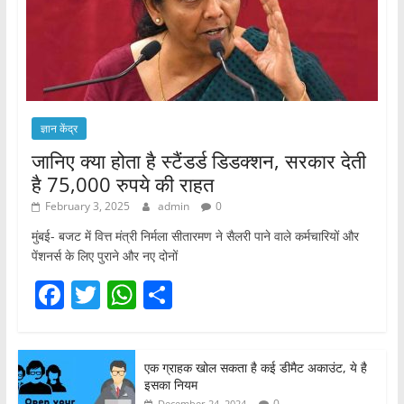
ज्ञान केंद्र
जानिए क्या होता है स्टैंडर्ड डिडक्शन, सरकार देती
है 75,000 रुपये की राहत
February 3, 2025
admin
0
मुंबई- बजट में वित्त मंत्री निर्मला सीतारमण ने सैलरी पाने वाले कर्मचारियों और
पेंशनर्स के लिए पुराने और नए दोनों
F
T
W
S
a
w
h
h
c
itt
at
ar
एक ग्राहक खोल सकता है कई डीमैट अकाउंट, ये है
e
er
s
e
इसका नियम
0
December 24, 2024