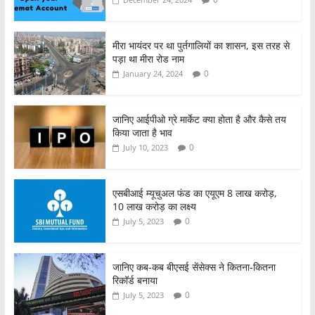
b
A
o
p
o
p
मीरा भायंदर पर था पुर्तगालियों का शासन, इस तरह से
पड़ा था मीरा रोड नाम
k
0
January 24, 2024
जानिए आईपीओ ग्रे मार्केट क्या होता है और कैसे तय
किया जाता है भाव
0
July 10, 2023
एसबीआई म्यूचुअल फंड का एयूएम 8 लाख करोड़,
10 लाख करोड़ का लक्ष्य
0
July 5, 2023
जानिए कब-कब बीएसई सेंसेक्स ने कितना-कितना
रिकॉर्ड बनाया
0
July 5, 2023