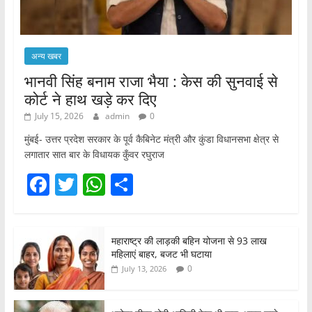
अन्य खबर
भानवी सिंह बनाम राजा भैया : केस की सुनवाई से
कोर्ट ने हाथ खड़े कर दिए
July 15, 2026
admin
0
मुंबई- उत्तर प्रदेश सरकार के पूर्व कैबिनेट मंत्री और कुंडा विधानसभा क्षेत्र से
लगातार सात बार के विधायक कुँवर रघुराज
F
T
W
S
a
w
h
h
c
itt
at
ar
महाराष्ट्र की लाड़की बहिन योजना से 93 लाख
e
er
s
e
महिलाएं बाहर, बजट भी घटाया
b
A
0
July 13, 2026
o
p