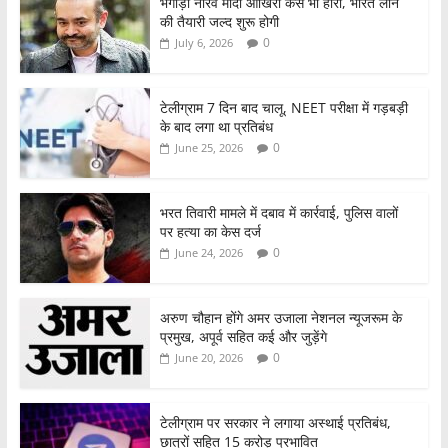
o
p
भगोड़ा नीरव मोदी आखिरी केस भी हारा, भारत लाने
की तैयारी जल्द शुरू होगी
k
0
July 6, 2026
टेलीग्राम 7 दिन बाद चालू, NEET परीक्षा में गड़बड़ी
के बाद लगा था प्रतिबंध
0
June 25, 2026
भरत तिवारी मामले में दबाव में कार्रवाई, पुलिस वालों
पर हत्या का केस दर्ज
0
June 24, 2026
अरुण चौहान होंगे अमर उजाला नेशनल न्यूजरूम के
प्रमुख, अपूर्व सहित कई और जुड़ेंगे
0
June 20, 2026
टेलीग्राम पर सरकार ने लगाया अस्थाई प्रतिबंध,
छात्रों सहित 15 करोड़ प्रभावित