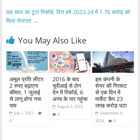
o
p
छह साल का टूटा रिकॉर्ड, वित्त वर्ष 2023-24 में 1.76 करोड़ को
k
मिला रोजगार
→
You May Also Like
अमूल प्रति लीटर
2016 के बाद
इस कंपनी के
2 रुपए बढ़ाएगा
यूपीआई से लेन
शेयर की गिरावट
कीमत, 1 जुलाई
देन में रिकॉर्ड, 6
से एक दिन में
से लागू होगा नया
अरब के पार पहुंचा
मार्केट कैप 23
भाव
लाख करोड़ घटा
August 3, 2022
July 1, 2021
September 6,
0
0
2024
0