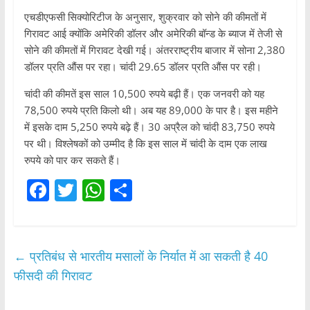
एचडीएफसी सिक्योरिटीज के अनुसार, शुक्रवार को सोने की कीमतों में
गिरावट आई क्योंकि अमेरिकी डॉलर और अमेरिकी बॉन्ड के ब्याज में तेजी से
सोने की कीमतों में गिरावट देखी गई। अंतरराष्ट्रीय बाजार में सोना 2,380
डॉलर प्रति औंस पर रहा। चांदी 29.65 डॉलर प्रति औंस पर रही।
चांदी की कीमतें इस साल 10,500 रुपये बढ़ी हैं। एक जनवरी को यह
78,500 रुपये प्रति किलो थी। अब यह 89,000 के पार है। इस महीने
में इसके दाम 5,250 रुपये बढ़े हैं। 30 अप्रैल को चांदी 83,750 रुपये
पर थी। विश्लेषकों को उम्मीद है कि इस साल में चांदी के दाम एक लाख
रुपये को पार कर सकते हैं।
F
T
W
S
a
w
h
h
c
itt
at
ar
e
er
s
e
←
प्रतिबंध से भारतीय मसालों के निर्यात में आ सकती है 40
b
A
फीसदी की गिरावट
o
p