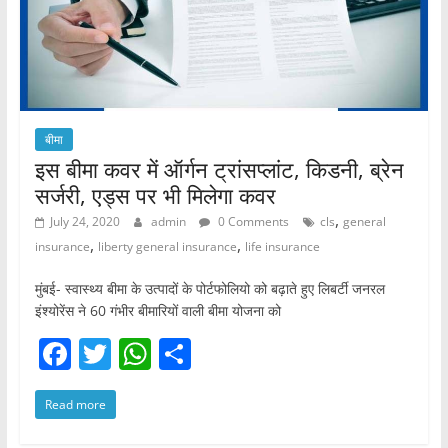
बीमा
इस बीमा कवर में ऑर्गन ट्रांसप्लांट, किडनी, ब्रेन
सर्जरी, एड्स पर भी मिलेगा कवर
,
July 24, 2020
admin
0 Comments
cls
general
,
,
insurance
liberty general insurance
life insurance
मुंबई- स्वास्थ्य बीमा के उत्पादों के पोर्टफोलियो को बढ़ाते हुए लिबर्टी जनरल
इंश्योरेंस ने 60 गंभीर बीमारियों वाली बीमा योजना को
F
T
W
S
a
w
h
h
Read more
c
itt
at
ar