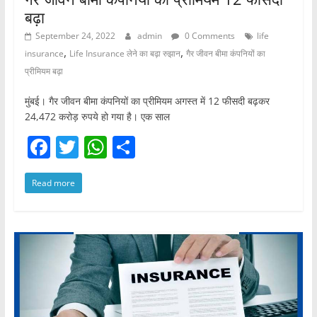
बढ़ा
September 24, 2022
admin
0 Comments
life
,
,
insurance
Life Insurance लेने का बढ़ा रुझान
गैर जीवन बीमा कंपनियों का
प्रीमियम बढ़ा
मुंबई। गैर जीवन बीमा कंपनियों का प्रीमियम अगस्त में 12 फीसदी बढ़कर
24,472 करोड़ रुपये हो गया है। एक साल
F
T
W
S
a
w
h
h
Read more
c
itt
at
ar
e
er
s
e
b
A
o
p
o
p
k