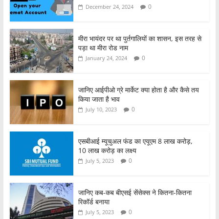
b
A
0
December 24, 2024
o
p
o
p
मीरा भायंदर पर था पुर्तगालियों का शासन, इस तरह से
पड़ा था मीरा रोड नाम
k
0
January 24, 2024
जानिए आईपीओ ग्रे मार्केट क्या होता है और कैसे तय
किया जाता है भाव
0
July 10, 2023
एसबीआई म्यूचुअल फंड का एयूएम 8 लाख करोड़,
10 लाख करोड़ का लक्ष्य
0
July 5, 2023
जानिए कब-कब बीएसई सेंसेक्स ने कितना-कितना
रिकॉर्ड बनाया
0
July 5, 2023