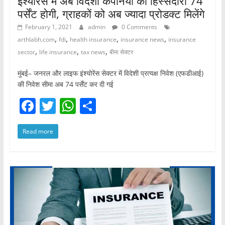
इंश्योरेंस में अब विदेशी कंपनियों की हिस्सेदारी 74
पर्सेंट होगी, ग्राहकों को अब ज्यादा प्रोडक्ट मिलेंगे
February 1, 2021
admin
0 Comments
,
,
,
,
arthlabh.com
fdi
health insurance
insurance news
insurance
,
,
,
sector
life insurance
tax news
बीमा सेक्टर
मुंबई– जनरल और लाइफ इंश्योरेंस सेक्टर में विदेशी प्रत्यक्ष निवेश (एफडीआई)
की निवेश सीमा अब 74 पर्सेंट कर दी गई
F
T
W
S
a
w
h
h
Read more
c
itt
at
ar
e
er
s
e
b
A
o
p
o
p
k