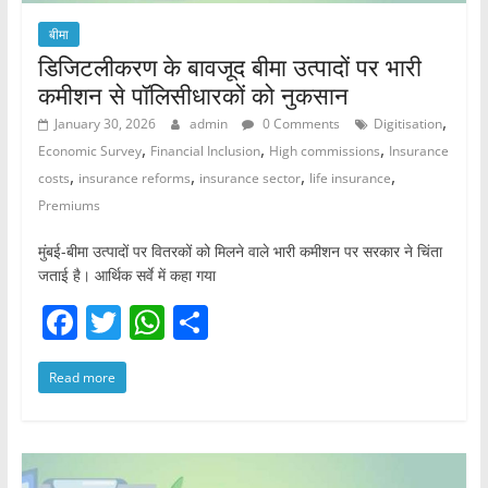
बीमा
डिजिटलीकरण के बावजूद बीमा उत्पादों पर भारी
कमीशन से पॉलिसीधारकों को नुकसान
,
January 30, 2026
admin
0 Comments
Digitisation
,
,
,
Economic Survey
Financial Inclusion
High commissions
Insurance
,
,
,
,
costs
insurance reforms
insurance sector
life insurance
Premiums
मुंबई-बीमा उत्पादों पर वितरकों को मिलने वाले भारी कमीशन पर सरकार ने चिंता
जताई है। आर्थिक सर्वे में कहा गया
F
T
W
S
a
w
h
h
Read more
c
itt
at
ar
e
er
s
e
b
A