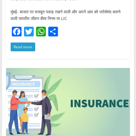
मुंबई- बाजार पर मजबूत पकड़ रखने वाली और अपने आप को भरोसेमंद बताने
वाली भारतीय जीवन बीमा निगम या LIC
F
T
W
S
a
w
h
h
Read more
c
itt
at
ar
e
er
s
e
b
A
o
p
o
p
k