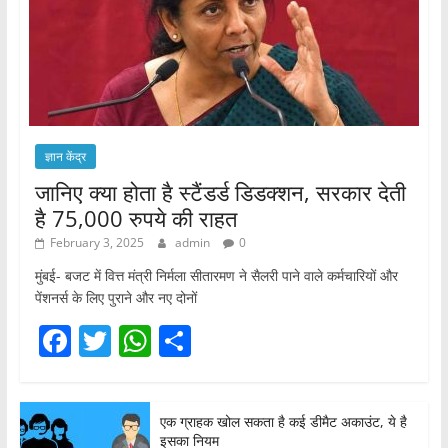
ज्ञान केंद्र
जानिए क्या होता है स्टैंडर्ड डिडक्शन, सरकार देती
है 75,000 रुपये की राहत
February 3, 2025
admin
0
मुंबई- बजट में वित्त मंत्री निर्मला सीतारमण ने सैलरी पाने वाले कर्मचारियों और
पेंशनर्स के लिए पुराने और नए दोनों
F
T
W
S
a
w
h
h
c
itt
at
ar
एक ग्राहक खोल सकता है कई डीमैट अकाउंट, ये है
e
er
s
e
इसका नियम