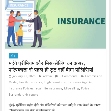
o
p
o
p
k
बीमा
महंगे प्रीमियम और मिस-सेलिंग का असर,
परिपक्वता से पहले ही टूट रहीं बीमा पॉलिसियां
January 21, 2026
admin
0 Comments
Commission
,
,
,
,
Model
health insurance
High Premiums
Insurance Agents
,
,
,
,
Insurance Policies
irdai
life insurance
Mis-selling
Policy
,
Surrender
rbi report
मुंबई- प्रीमियम महंगा होने और पॉलिसियों को गलत वादे के साथ बेचने के कारण
पॉलिसीधारक अब तेजी से परिपक्वता से