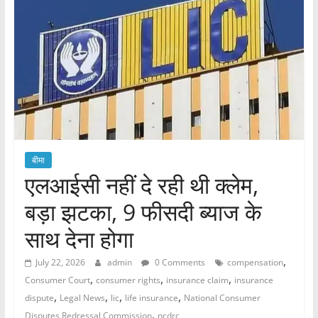
बीमा
एलआईसी नहीं दे रही थी क्लेम,
बड़ा झटका, 9 फीसदी ब्याज के
साथ देना होगा
,
July 22, 2026
admin
0 Comments
compensation
,
,
,
Consumer Court
consumer rights
insurance claim
insurance
,
,
,
,
dispute
Legal News
lic
life insurance
National Consumer
,
Disputes Redressal Commission
ncdrc