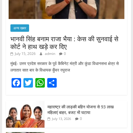
अन्य खबर
भानवी सिंह बनाम राजा भैया : केस की सुनवाई से
कोर्ट ने हाथ खड़े कर दिए
July 15, 2026
admin
0
मुंबई- उत्तर प्रदेश सरकार के पूर्व कैबिनेट मंत्री और कुंडा विधानसभा क्षेत्र से
लगातार सात बार के विधायक कुँवर रघुराज
F
T
W
S
a
w
h
h
c
itt
at
ar
महाराष्ट्र की लाड़की बहिन योजना से 93 लाख
e
er
s
e
महिलाएं बाहर, बजट भी घटाया
b
A
0
July 13, 2026
o
p