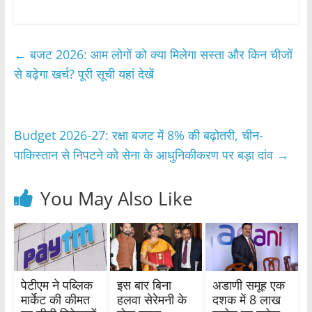
a
w
h
h
c
itt
at
ar
e
er
s
e
←
बजट 2026: आम लोगों को क्या मिलेगा सस्ता और किन चीजों
b
A
से बढ़ेगा खर्च? पूरी सूची यहां देखें
o
p
o
p
Budget 2026-27: रक्षा बजट में 8% की बढ़ोतरी, चीन-
k
पाकिस्तान से निपटने को सेना के आधुनिकीकरण पर बड़ा दांव
→
You May Also Like
पेटीएम ने पब्लिक
इस बार बिना
अडाणी समूह एक
मार्केट की कीमत
हलवा सेरेमनी के
दशक में 8 लाख