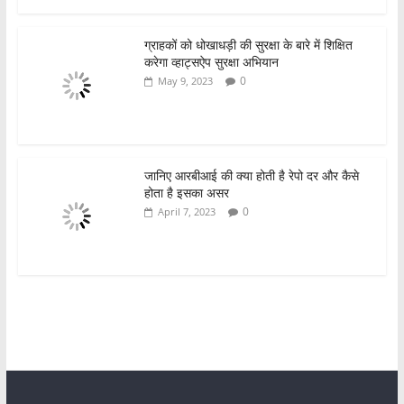
Privacy Policy
Terms & Conditions
Disclaimer
Contact Us
Copyright © 2021
arthlabh.com
. All rights reserved.
एनएसई
|
बीएसई
|
सेबी
|
आरबीआई
|
प्रधानमंत्री कार्यालय
|
आईआरडीएआई
|
एँफी