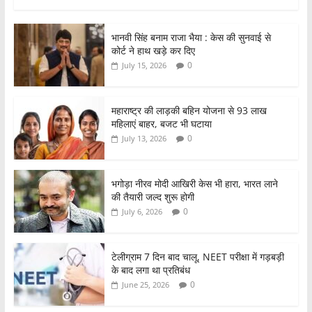
a
w
h
h
c
itt
at
ar
भानवी सिंह बनाम राजा भैया : केस की सुनवाई से
e
er
s
e
कोर्ट ने हाथ खड़े कर दिए
b
A
0
July 15, 2026
o
p
o
p
महाराष्ट्र की लाड़की बहिन योजना से 93 लाख
महिलाएं बाहर, बजट भी घटाया
k
0
July 13, 2026
भगोड़ा नीरव मोदी आखिरी केस भी हारा, भारत लाने
की तैयारी जल्द शुरू होगी
0
July 6, 2026
टेलीग्राम 7 दिन बाद चालू, NEET परीक्षा में गड़बड़ी
के बाद लगा था प्रतिबंध
0
June 25, 2026