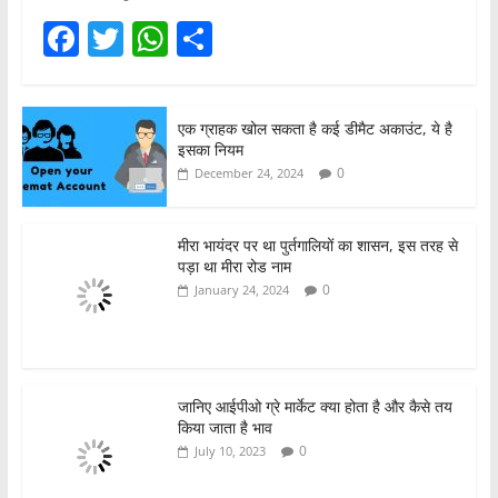
F
T
W
S
a
w
h
h
c
itt
at
ar
एक ग्राहक खोल सकता है कई डीमैट अकाउंट, ये है
e
er
s
e
इसका नियम
b
A
0
December 24, 2024
o
p
o
p
मीरा भायंदर पर था पुर्तगालियों का शासन, इस तरह से
पड़ा था मीरा रोड नाम
k
0
January 24, 2024
जानिए आईपीओ ग्रे मार्केट क्या होता है और कैसे तय
किया जाता है भाव
0
July 10, 2023
एसबीआई म्यूचुअल फंड का एयूएम 8 लाख करोड़,