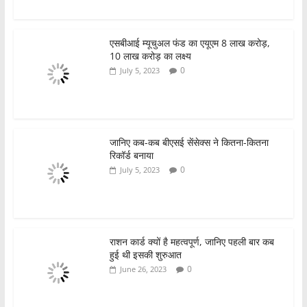
10 लाख करोड़ का लक्ष्य
0
July 5, 2023
जानिए कब-कब बीएसई सेंसेक्स ने कितना-कितना
रिकॉर्ड बनाया
0
July 5, 2023
राशन कार्ड क्यों है महत्वपूर्ण, जानिए पहली बार कब
हुई थी इसकी शुरुआत
0
June 26, 2023
ग्राहकों को धोखाधड़ी की सुरक्षा के बारे में शिक्षित
करेगा व्हाट्सऐप सुरक्षा अभियान
0
May 9, 2023
जानिए आरबीआई की क्या होती है रेपो दर और कैसे
होता है इसका असर
0
April 7, 2023