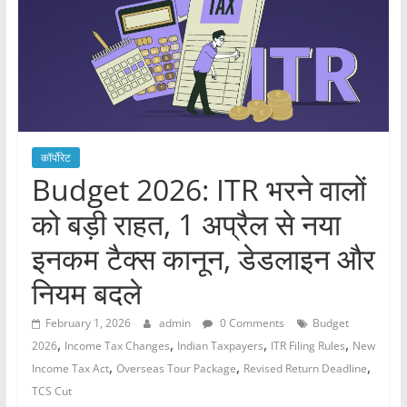
कॉर्पोरेट
Budget 2026: ITR भरने वालों
को बड़ी राहत, 1 अप्रैल से नया
इनकम टैक्स कानून, डेडलाइन और
नियम बदले
February 1, 2026
admin
0 Comments
Budget
,
,
,
,
2026
Income Tax Changes
Indian Taxpayers
ITR Filing Rules
New
,
,
,
Income Tax Act
Overseas Tour Package
Revised Return Deadline
TCS Cut