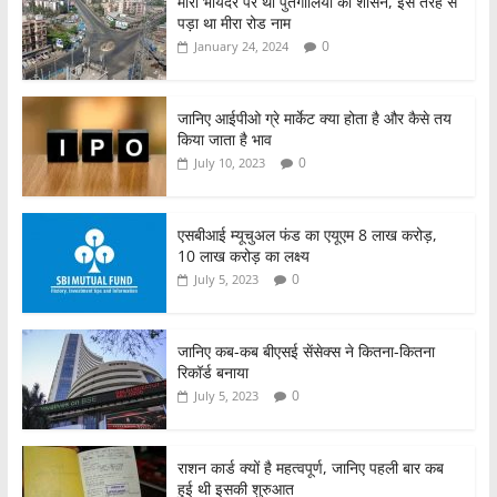
o
p
मीरा भायंदर पर था पुर्तगालियों का शासन, इस तरह से
पड़ा था मीरा रोड नाम
k
0
January 24, 2024
जानिए आईपीओ ग्रे मार्केट क्या होता है और कैसे तय
किया जाता है भाव
0
July 10, 2023
एसबीआई म्यूचुअल फंड का एयूएम 8 लाख करोड़,
10 लाख करोड़ का लक्ष्य
0
July 5, 2023
जानिए कब-कब बीएसई सेंसेक्स ने कितना-कितना
रिकॉर्ड बनाया
0
July 5, 2023
राशन कार्ड क्यों है महत्वपूर्ण, जानिए पहली बार कब
हुई थी इसकी शुरुआत