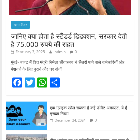
ज्ञान केंद्र
जानिए क्या होता है स्टैंडर्ड डिडक्शन, सरकार देती
है 75,000 रुपये की राहत
February 3, 2025
admin
0
मुंबई- बजट में वित्त मंत्री निर्मला सीतारमण ने सैलरी पाने वाले कर्मचारियों और
पेंशनर्स के लिए पुराने और नए दोनों
F
T
W
S
a
w
h
h
c
itt
at
ar
एक ग्राहक खोल सकता है कई डीमैट अकाउंट, ये है
e
er
s
e
इसका नियम
b
A
0
December 24, 2024
o
p