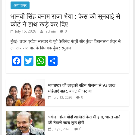
अन्य खबर
भानवी सिंह बनाम राजा भैया : केस की सुनवाई से
कोर्ट ने हाथ खड़े कर दिए
July 15, 2026
admin
0
मुंबई- उत्तर प्रदेश सरकार के पूर्व कैबिनेट मंत्री और कुंडा विधानसभा क्षेत्र से
लगातार सात बार के विधायक कुँवर रघुराज
F
T
W
S
a
w
h
h
c
itt
at
ar
महाराष्ट्र की लाड़की बहिन योजना से 93 लाख
e
er
s
e
महिलाएं बाहर, बजट भी घटाया
b
A
0
July 13, 2026
o
p
o
p
भगोड़ा नीरव मोदी आखिरी केस भी हारा, भारत लाने
की तैयारी जल्द शुरू होगी
k
0
July 6, 2026