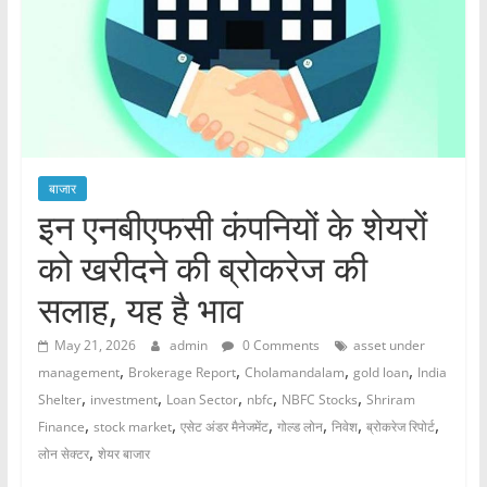
बाजार
इन एनबीएफसी कंपनियों के शेयरों
को खरीदने की ब्रोकरेज की
सलाह, यह है भाव
May 21, 2026
admin
0 Comments
asset under
,
,
,
,
management
Brokerage Report
Cholamandalam
gold loan
India
,
,
,
,
,
Shelter
investment
Loan Sector
nbfc
NBFC Stocks
Shriram
,
,
,
,
,
,
Finance
stock market
एसेट अंडर मैनेजमेंट
गोल्ड लोन
निवेश
ब्रोकरेज रिपोर्ट
,
लोन सेक्टर
शेयर बाजार