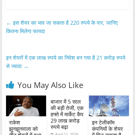
a
w
h
h
c
itt
at
ar
e
er
s
e
←
इस शेयर का भाव जा सकता है 220 रुपये के पार, जानिए
b
A
कितना मिलेगा फायदा
o
p
o
p
इन शेयरों में एक लाख रुपये का निवेश बन गया है 21 करोड़ रुपये
k
से ज्यादा
→
You May Also Like
बाजार में 5 साल
की बड़ी तेजी, एक
हफ्ते में मार्केट कैप
29 लाख करोड़
राकेश
इन टेलीकॉम
रुपये बढ़ा
झुनझुनवाला को
कंपनियों के शेयर
April 11, 2026