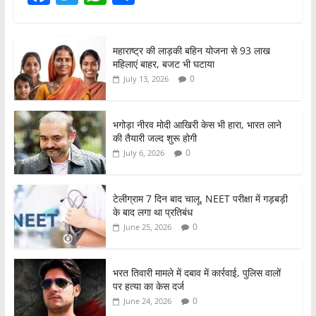
a
w
h
h
c
itt
at
ar
महाराष्ट्र की लाड़की बहिन योजना से 93 लाख
e
er
s
e
महिलाएं बाहर, बजट भी घटाया
b
A
0
July 13, 2026
o
p
o
p
भगोड़ा नीरव मोदी आखिरी केस भी हारा, भारत लाने
की तैयारी जल्द शुरू होगी
k
0
July 6, 2026
टेलीग्राम 7 दिन बाद चालू, NEET परीक्षा में गड़बड़ी
के बाद लगा था प्रतिबंध
0
June 25, 2026
भरत तिवारी मामले में दबाव में कार्रवाई, पुलिस वालों
पर हत्या का केस दर्ज
0
June 24, 2026