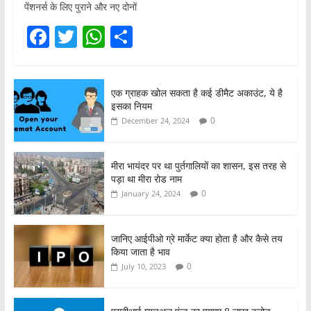
पेंशनर्स के लिए पुराने और नए दोनों
F
T
W
S
a
w
h
h
c
itt
at
ar
एक ग्राहक खोल सकता है कई डीमैट अकाउंट, ये है
e
er
s
e
इसका नियम
b
A
0
December 24, 2024
o
p
o
p
मीरा भायंदर पर था पुर्तगालियों का शासन, इस तरह से
पड़ा था मीरा रोड नाम
k
0
January 24, 2024
जानिए आईपीओ ग्रे मार्केट क्या होता है और कैसे तय
किया जाता है भाव
0
July 10, 2023